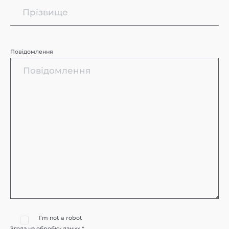
Повідомлення
I’m not a robot
Згода на обробку даних *