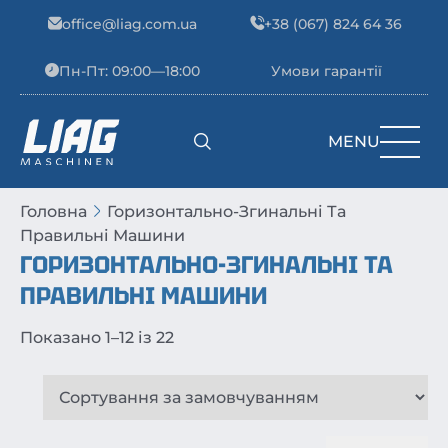
Skip to content
office@liag.com.ua
+38 (067) 824 64 36
Пн-Пт: 09:00—18:00
Умови гарантії
MENU
Main Navigation
Головна
Горизонтально-Згинальні Та
Правильні Машини
ГОРИЗОНТАЛЬНО-ЗГИНАЛЬНІ ТА
ПРАВИЛЬНІ МАШИНИ
Показано 1–12 із 22