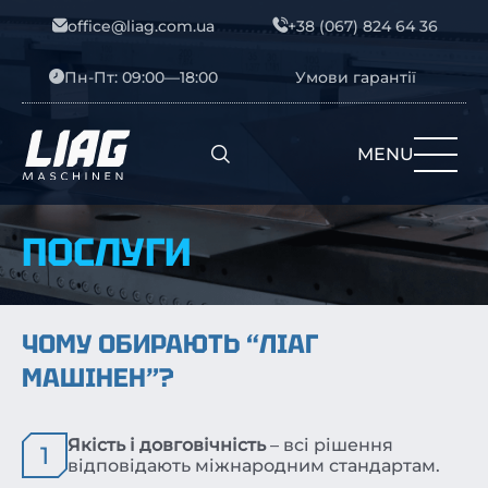
Skip to content
office@liag.com.ua
+38 (067) 824 64 36
Пн-Пт: 09:00—18:00
Умови гарантії
MENU
Main Navigation
ПОСЛУГИ
ЧОМУ ОБИРАЮТЬ “ЛІАГ
МАШІНЕН”?
Якість і довговічність
– всі рішення
1
відповідають міжнародним стандартам.