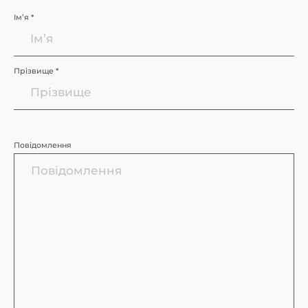
Імʼя *
Прізвище *
Повідомлення