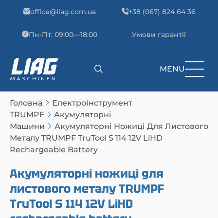
Skip to content
office@liag.com.ua
+38 (067) 824 64 36
Пн-Пт: 09:00—18:00
Умови гарантії
MENU
Main Navigation
Головна
Електроінструмент
TRUMPF
Акумуляторні
Машини
Акумуляторні Ножиці Для Листового
Металу TRUMPF TruTool S 114 12V LiHD
Rechargeable Battery
Акумуляторні ножиці для
листового металу TRUMPF
TruTool S 114 12V LiHD