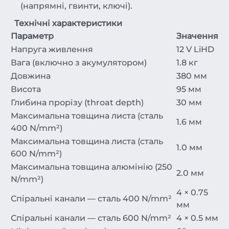
(напрямні, гвинти, ключі).
Технічні характеристики
Параметр
Значення
Напруга живлення
12 V LiHD
Вага (включно з акумулятором)
1.8 кг
Довжина
380 мм
Висота
95 мм
Глибина прорізу (throat depth)
30 мм
Максимальна товщина листа (сталь
1.6 мм
400 N/mm²)
Максимальна товщина листа (сталь
1.0 мм
600 N/mm²)
Максимальна товщина алюмінію (250
2.0 мм
N/mm²)
4 × 0.75
Спіральні канали — сталь 400 N/mm²
мм
Спіральні канали — сталь 600 N/mm²
4 × 0.5 мм