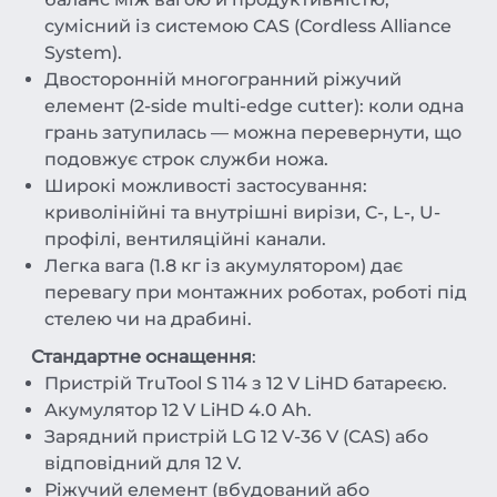
сумісний із системою CAS (Cordless Alliance
System).
Двосторонній многогранний ріжучий
елемент (2-side multi-edge cutter): коли одна
грань затупилась — можна перевернути, що
подовжує строк служби ножа.
Широкі можливості застосування:
криволінійні та внутрішні вирізи, C-, L-, U-
профілі, вентиляційні канали.
Легка вага (1.8 кг із акумулятором) дає
перевагу при монтажних роботах, роботі під
стелею чи на драбині.
Стандартне оснащення
:
Пристрій TruTool S 114 з 12 V LiHD батареєю.
Акумулятор 12 V LiHD 4.0 Ah.
Зарядний пристрій LG 12 V-36 V (CAS) або
відповідний для 12 V.
Ріжучий елемент (вбудований або