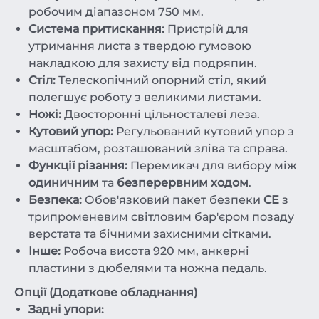
робочим діапазоном 750 мм.
Система притискання:
Пристрій для
утримання листа з твердою гумовою
накладкою для захисту від подряпин.
Стіл:
Телескопічний опорний стіл, який
полегшує роботу з великими листами.
Ножі:
Двосторонні цільносталеві леза.
Кутовий упор:
Регульований кутовий упор з
масштабом, розташований зліва та справа.
Функції різання:
Перемикач для вибору між
одиничним
та
безперервним ходом
.
Безпека:
Обов'язковий пакет безпеки
CE
з
трипроменевим світловим бар'єром позаду
верстата та бічними захисними сітками.
Інше:
Робоча висота 920 мм, анкерні
пластини з дюбелями та ножна педаль.
Опції (Додаткове обладнання)
Задні упори: