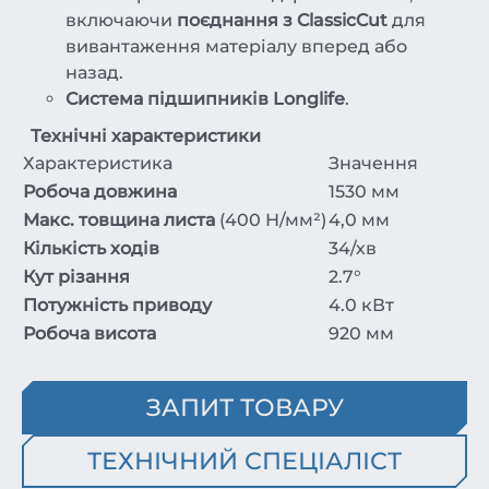
включаючи
поєднання з ClassicCut
для
вивантаження матеріалу вперед або
назад.
Система підшипників Longlife
.
Технічні характеристики
Характеристика
Значення
Робоча довжина
1530 мм
Макс. товщина листа
(400 Н/мм²)
4,0 мм
Кількість ходів
34/хв
Кут різання
2.7°
Потужність приводу
4.0 кВт
Робоча висота
920 мм
ЗАПИТ ТОВАРУ
ТЕХНІЧНИЙ СПЕЦІАЛІСТ