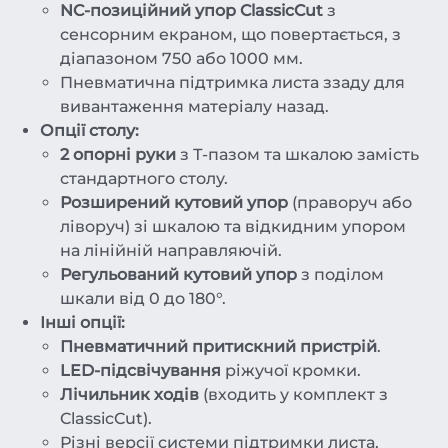
NC-позиційний упор ClassicCut
з
сенсорним екраном, що повертається, з
діапазоном 750 або 1000 мм.
Пневматична підтримка листа ззаду для
вивантаження матеріалу назад.
Опції столу:
2 опорні руки
з Т-пазом та шкалою замість
стандартного столу.
Розширений кутовий упор
(праворуч або
ліворуч) зі шкалою та відкидним упором
на лінійній направляючій.
Регульований кутовий упор
з поділом
шкали від 0 до 180°.
Інші опції:
Пневматичний притискний пристрій
.
LED-підсвічування
ріжучої кромки.
Лічильник ходів
(входить у комплект з
ClassicCut).
Різні версії системи підтримки листа,