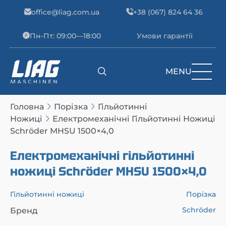
Skip to content
office@liag.com.ua
+38 (067) 824 64 36
Пн-Пт: 09:00—18:00
Умови гарантії
MENU
Main Navigation
Головна
Порізка
Гільйотинні
Ножиці
Електромеханічні Гільйотинні Ножиці
Schröder MHSU 1500×4,0
Електромеханічні гільйотинні
ножиці Schröder MHSU 1500×4,0
Гільйотинні ножиці
Порізка
Schröder
Бренд