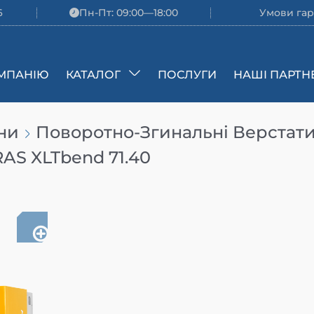
6
Пн-Пт: 09:00—18:00
Умови гар
МПАНІЮ
КАТАЛОГ
ПОСЛУГИ
НАШІ ПАРТН
ни
Поворотно-Згинальні Верстат
AS XLTbend 71.40