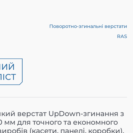
Поворотно-згинальні верстати
RAS
НИЙ
ІСТ
кий верстат UpDown-згинання з
мм для точного та економного
робів (касети, панелі, коробки),