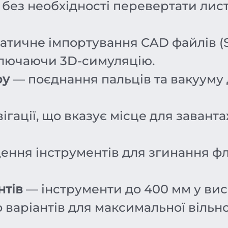
без необхідності перевертати лист;
тичне імпортування CAD файлів (ST
ключаючи 3D-симуляцію.
ру
— поєднання пальців та вакууму 
гації, що вказує місце для заванта
ння інструментів для згинання фла
нтів
— інструменти до 400 мм у вис
 варіантів для максимальної вільно