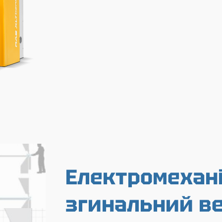
Електромехані
згинальний ве