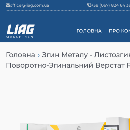
Skip to content
office@liag.com.ua
+38 (067) 824 64 3
ГОЛОВНА
ПРО КО
Main Navigation
Головна
Згин Металу - Листозги
Поворотно-Згинальний Верстат R