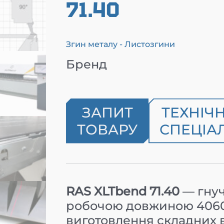
71.40
Згин металу - Листозгини
Бренд
ЗАПИТ
ТЕХНІЧ
ТОВАРУ
СПЕЦІАЛ
RAS XLTbend 71.40
— гнуч
робочою довжиною 4060 
виготовлення складних ви