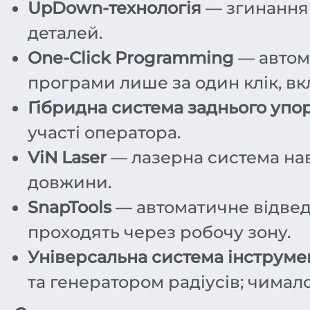
UpDown-технологія
— згинання 
деталей.
One-Click Programming
— автома
програми лише за один клік, в
Гібридна система заднього упо
участі оператора.
ViN Laser
— лазерна система наві
довжини.
SnapTools
— автоматичне відведе
проходять через робочу зону.
Універсальна система інструме
та генератором радіусів; чимало