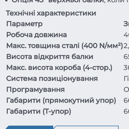
Технічні характеристики
Параметр
З
Робоча довжина
4
Макс. товщина сталі (400 N/мм²)
2
Висота відкриття балки
6
Макс. висота короба (4-стор.)
3
Система позиціонування
Г
Програмування
O
Габарити (прямокутний упор)
6
Габарити (T-упор)
6