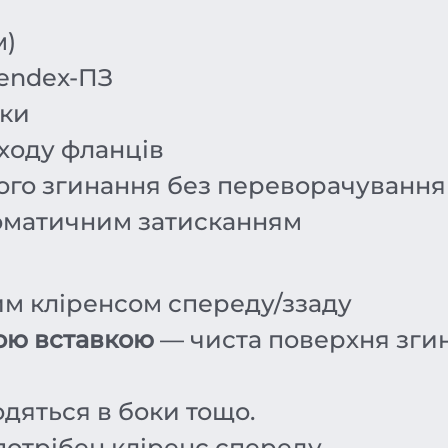
м)
endex-ПЗ
вки
ходу фланців
ого згинання без переворачування
оматичним затисканням
м кліренсом спереду/ззаду
ою вставкою
— чиста поверхня зги
одяться в боки тощо.
 потрібен кліренс спереду.