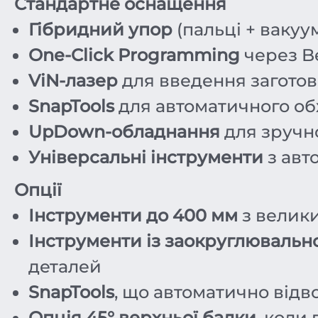
Стандартне оснащення
Гібридний упор
(пальці + вакуу
One-Click Programming
через B
ViN-лазер
для введення загото
SnapTools
для автоматичного об
UpDown-обладнання
для зручн
Універсальні інструменти
з авт
Опції
Інструменти до 400 мм
з велики
Інструменти із заокруглювальн
деталей
SnapTools
, що автоматично відв
Опція 45° верхньої балки
, коли