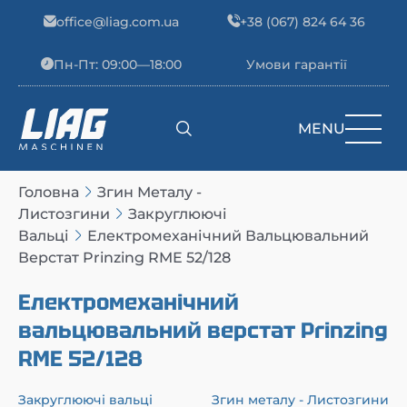
Skip to content
office@liag.com.ua
+38 (067) 824 64 36
Пн-Пт: 09:00—18:00
Умови гарантії
MENU
Main Navigation
Головна
Згин Металу -
Листозгини
Закруглюючі
Вальці
Електромеханічний Вальцювальний
Верстат Prinzing RME 52/128
Електромеханічний
вальцювальний верстат Prinzing
RME 52/128
Закруглюючі вальці
Згин металу - Листозгини