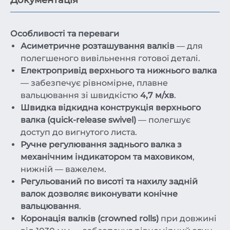
Особливості та переваги
Асиметричне розташування валків
— для
полегшеного вивільнення готової деталі.
Електропривід верхнього та нижнього валка
— забезпечує рівномірне, плавне
вальцювання зі швидкістю
4,7 м/хв
.
Швидка відкидна конструкція верхнього
валка (quick-release swivel)
— полегшує
доступ до вигнутого листа.
Ручне регулювання заднього валка з
механічним індикатором та маховиком
,
нижній — важелем.
Регульований по висоті та нахилу задній
валок дозволяє виконувати конічне
вальцювання
.
Коронація валків (crowned rolls)
при довжині