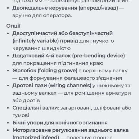
від 1030 мм — забезпечує рівномірний згин.
Двопедальне керування (вперед/назад)
—
зручно для оператора.
Опції
Двоступінчастий або безступінчастий
(infinitely variable) привід
для гнучкого
керування швидкістю
Додатковий 4-й валок (pre-bending device)
для покращення підгинання краю
Жолобок (folding groove)
в верхньому валку
— для формування фальцевого з'єднання
Дротові пази (wiring channels)
у нижньому та
задньому валках — для роміщення арматури
або дротів
Спеціальні валки
: загартовані, шліфовані або
гумові
Бічні упори для конічного згинання
Моторизоване регулювання заднього валка
(motorized infeed)
— полегшує процес