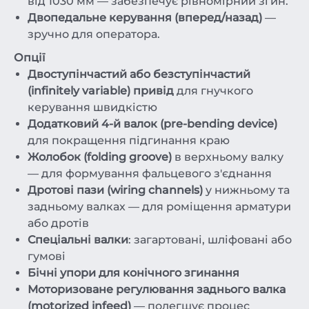
від 1030 мм — забезпечує рівномірний згин.
Двопедальне керування (вперед/назад)
—
зручно для оператора.
Опції
Двоступінчастий або безступінчастий
(infinitely variable) привід
для гнучкого
керування швидкістю
Додатковий 4-й валок (pre-bending device)
для покращення підгинання краю
Жолобок (folding groove)
в верхньому валку
— для формування фальцевого з'єднання
Дротові пази (wiring channels)
у нижньому та
задньому валках — для роміщення арматури
або дротів
Спеціальні валки
: загартовані, шліфовані або
гумові
Бічні упори для конічного згинання
Моторизоване регулювання заднього валка
(motorized infeed)
— полегшує процес