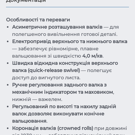
Особливості та переваги
Асиметричне розташування валків
— для
полегшеного вивільнення готової деталі.
Електропривід верхнього та нижнього валка
— забезпечує рівномірне, плавне
вальцювання зі швидкістю
4,0 м/хв
.
Швидка відкидна конструкція верхнього
валка (quick-release swivel)
— полегшує
доступ до вигнутого листа.
Ручне регулювання заднього валка з
механічним індикатором та маховиком
,
нижній — важелем.
Регульований по висоті та нахилу задній
валок дозволяє виконувати конічне
вальцювання
.
Коронація валків (crowned rolls)
при довжині