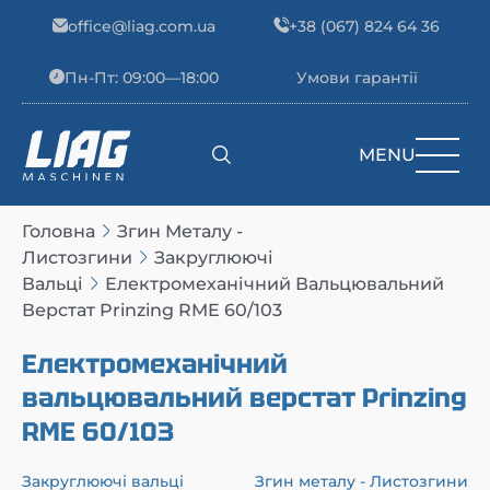
Skip to content
office@liag.com.ua
+38 (067) 824 64 36
Пн-Пт: 09:00—18:00
Умови гарантії
MENU
Main Navigation
Головна
Згин Металу -
Листозгини
Закруглюючі
Вальці
Електромеханічний Вальцювальний
Верстат Prinzing RME 60/103
Електромеханічний
вальцювальний верстат Prinzing
RME 60/103
Закруглюючі вальці
Згин металу - Листозгини