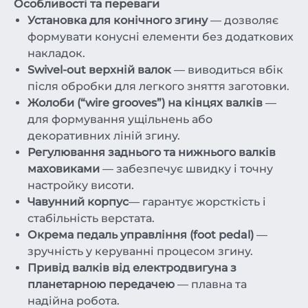
Особливості та переваги
Установка для конічного згину
— дозволяє
формувати конусні елементи без додаткових
накладок.
Swivel-out верхній валок
— виводиться вбік
після обробки для легкого зняття заготовки.
Жолоби (“wire grooves”) на кінцях валків
—
для формування ущільнень або
декоративних ліній згину.
Регулювання заднього та нижнього валків
маховиками
— забезпечує швидку і точну
настройку висоти.
Чавунний корпус
— гарантує жорсткість і
стабільність верстата.
Окрема педаль управління (foot pedal)
—
зручність у керуванні процесом згину.
Привід валків від електродвигуна з
планетарною передачею
— плавна та
надійна робота.