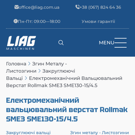
Skip to content
office@liag.com.ua
+38 (067) 824 64 36
Пн-Пт: 09:00—18:00
Умови гарантії
MENU
Main Navigation
Головна
Згин Металу -
Листозгини
Закруглюючі
Вальці
Електромеханічний Вальцювальний
Верстат Rollmak SME3 SME130-15/4.5
Електромеханічний
вальцювальний верстат Rollmak
SME3 SME130-15/4.5
Закруглюючі вальці
Згин металу - Листозгини