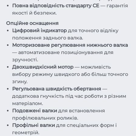
Повна відповідність стандарту CE
— гарантія
якості й безпеки.
Опційне оснащення
Цифровий індикатор
для точного відліку
положення заднього валка.
Моторизоване регулювання нижнього валка
— автоматизоване позиціонування для
зручності.
Двохшвидкісний мотор
— можливість
вибору режиму швидкого або більш точного
згину.
Регульована швидкість обертання
—
додаткова гнучкість під час роботи з різним
матеріалом.
Подовжені валки
для встановлення
профілювальних роликів.
Профільні валки
для спеціальних форм і
геометрій.