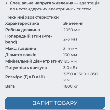
Спеціальна напруга живлення
— адаптація
до нестандартних електричних систем.
Технічні характеристики
Характеристика
Значення
Робоча довжина
2050 мм
Попередній згин (Pre-
2–3 мм
bend)
Макс. товщина
3–4 мм
Діаметр валків
130 мм
Мінімальний діаметр згину
195 мм
Потужність двигуна
3,0 кВт
3750 × 1300 × 850
Розміри (Д × В × Ш)
мм
Вага
1600 кг
ЗАПИТ ТОВАРУ