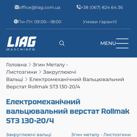
Skip to content
office@liag.com.ua
+38 (067) 824 64 36
Пн-Пт: 09:00—18:00
Умови гарантії
MENU
Main Navigation
Головна
Згин Металу -
Листозгини
Закруглюючі
Вальці
Електромеханічний Вальцювальний
Верстат Rollmak ST3 130-20/4
Електромеханічний
вальцювальний верстат Rollmak
ST3 130-20/4
Закруглюючі вальці
Згин металу - Листозгини