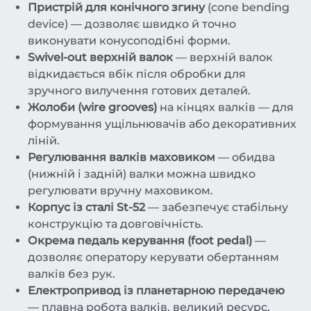
Пристрій для конічного згину
(cone bending
device) — дозволяє швидко й точно
виконувати конусоподібні форми.
Swivel-out верхній валок
— верхній валок
відкидається вбік після обробки для
зручного вилучення готових деталей.
Жолоби (wire grooves)
на кінцях валків — для
формування ущільнювачів або декоративних
ліній.
Регулювання валків маховиком
— обидва
(нижній і задній) валки можна швидко
регулювати вручну маховиком.
Корпус із сталі St-52
— забезпечує стабільну
конструкцію та довговічність.
Окрема педаль керування (foot pedal)
—
дозволяє оператору керувати обертанням
валків без рук.
Електропривод із планетарною передачею
— плавна робота валків, великий ресурс.