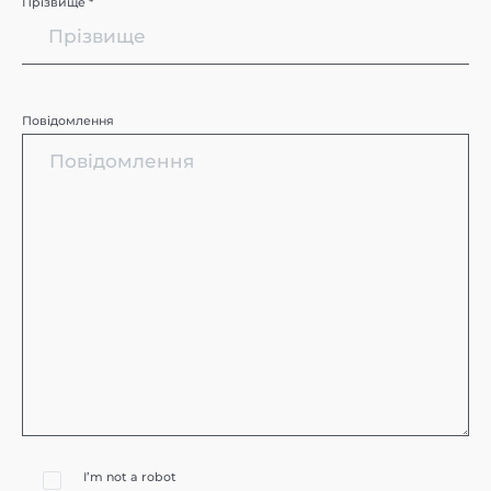
Прізвище *
Повідомлення
I’m not a robot