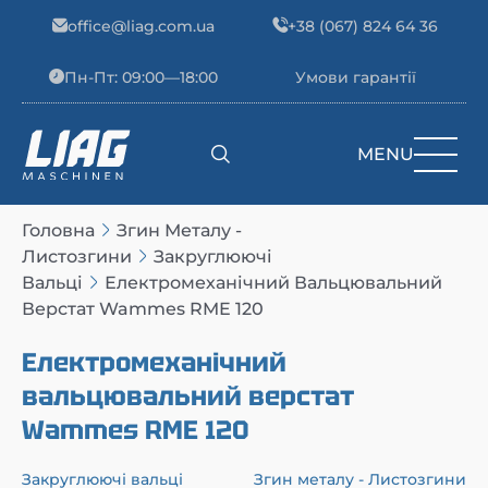
Skip to content
office@liag.com.ua
+38 (067) 824 64 36
Пн-Пт: 09:00—18:00
Умови гарантії
MENU
Main Navigation
Головна
Згин Металу -
Листозгини
Закруглюючі
Вальці
Електромеханічний Вальцювальний
Верстат Wammes RME 120
Електромеханічний
вальцювальний верстат
Wammes RME 120
Закруглюючі вальці
Згин металу - Листозгини