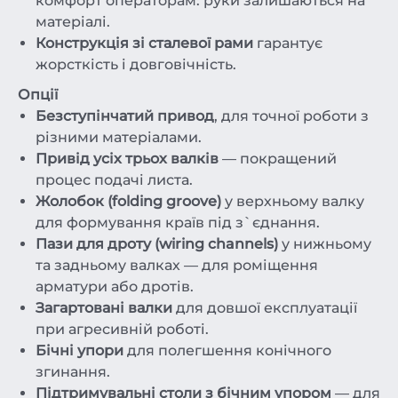
комфорт операторам: руки залишаються на
матеріалі.
Конструкція зі сталевої рами
гарантує
жорсткість і довговічність.
Опції
Безступінчатий привод
, для точної роботи з
різними матеріалами.
Привід усіх трьох валків
— покращений
процес подачі листа.
Жолобок (folding groove)
у верхньому валку
для формування країв під з`єднання.
Пази для дроту (wiring channels)
у нижньому
та задньому валках — для роміщення
арматури або дротів.
Загартовані валки
для довшої експлуатації
при агресивній роботі.
Бічні упори
для полегшення конічного
згинання.
Підтримувальні столи з бічним упором
— для