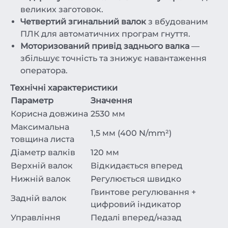
великих заготовок.
Четвертий згинальний валок
з вбудованим
ПЛК для автоматичних програм гнуття.
Моторизований привід заднього валка
—
збільшує точність та знижує навантаження
оператора.
Технічні характеристики
Параметр
Значення
Корисна довжина
2530 мм
Максимальна
1,5 мм (400 N/mm²)
товщина листа
Діаметр валків
120 мм
Верхній валок
Відкидається вперед
Нижній валок
Регулюється швидко
Гвинтове регулювання +
Задній валок
цифровий індикатор
Управління
Педалі вперед/назад