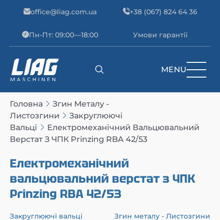
Skip to content
office@liag.com.ua
+38 (067) 824 64 36
Пн-Пт: 09:00—18:00
Умови гарантії
MENU
Main Navigation
Головна
Згин Металу -
Листозгини
Закруглюючі
Вальці
Електромеханічний Вальцювальний
Верстат З ЧПК Prinzing RBA 42/53
Електромеханічний
вальцювальний верстат з ЧПК
Prinzing RBA 42/53
Закруглюючі вальці
Згин металу - Листозгини