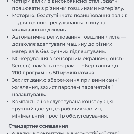
Чотири валки з високоякісної сталі, здатні
працювати з різними товщинами матеріалу.
Моторне, безступінчате позиціювання валків
— для точного регулювання згину та
мінімізації відхилень.
Автоматичне регулювання товщини листа —
дозволяє адаптувати машину до різних
матеріалів без ручних підлаштувань.
NC-керування з сенсорним екраном (Touch-
Screen), пам'ять програм — зберігання до
200 програм
по
50 кроків кожна
.
Захист даних: збереження при вимиканні
живлення, захист паролем параметрів і
налаштувань.
Компактна і обслуговувана конструкція —
зручний доступ до робочих частин,
мінімальний простір обслуговування.
Стандартне оснащення
4 валки з покриттям із високостійкої сталі.