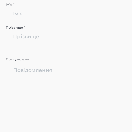
Імʼя *
Прізвище *
Повідомлення