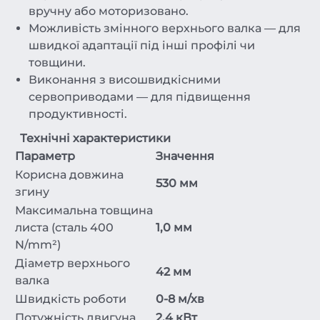
вручну або моторизовано.
Можливість змінного верхнього валка — для
швидкої адаптації під інші профілі чи
товщини.
Виконання з висошвидкісними
сервоприводами — для підвищення
продуктивності.
Технічні характеристики
Параметр
Значення
Корисна довжина
530 мм
згину
Максимальна товщина
листа (сталь 400
1,0 мм
N/mm²)
Діаметр верхнього
42 мм
валка
Швидкість роботи
0-8 м/хв
Потужність двигуна
2,4 кВт