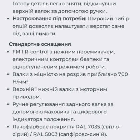
Готову деталь легко зняти, відкинувши
верхній валок за допомогою ручки.
Настроювання під потреби:
Широкий вибір
опцій дозволяє налаштувати верстат саме
під ваші вимоги.
Стандартне оснащення
FM 1 R-control з ножним перемикачем,
електричним контролем безпеки та
одноступеневим режимом роботи.
Валки з міцністю на розрив приблизно 700
Н/мм².
Верхній і нижній валки з моторним
приводом.
Ручне регулювання заднього валка за
допомогою маховика та цифрового
індикатора положення.
Лакофарбове покриття RAL 7035 (світло-
сірий) / RAL 5003 (сапфірово-синій).