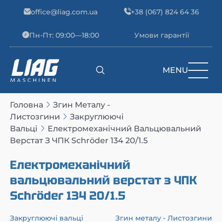
Skip to content
office@liag.com.ua
+38 (067) 824 64 36
Пн-Пт: 09:00—18:00
Умови гарантії
MENU
Main Navigation
Головна
Згин Металу -
Листозгини
Закруглюючі
Вальці
Електромеханічний Вальцювальний
Верстат З ЧПК Schröder 134 20/1.5
Електромеханічний
вальцювальний верстат з ЧПК
Schröder 134 20/1.5
Закруглюючі вальці
Згин металу - Листозгини