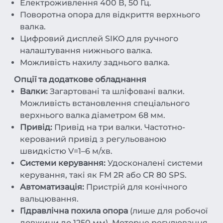
Електроживлення 400 В, 50 Гц.
Поворотна опора для відкриття верхнього
валка.
Цифровий дисплей SIKO для ручного
налаштування нижнього валка.
Можливість нахилу заднього валка.
Опції та додаткове обладнання
Валки:
Загартовані та шліфовані валки.
Можливість встановлення спеціального
верхнього валка діаметром 68 мм.
Привід:
Привід на три валки. Частотно-
керований привід з регульованою
швидкістю V=1–6 м/хв.
Системи керування:
Удосконалені системи
керування, такі як FM 2R або CR 80 SPS.
Автоматизація:
Пристрій для конічного
вальцювання.
Гідравлічна похила опора
(лише для робочої
довжини до 1250 мм). Моторне регулювання