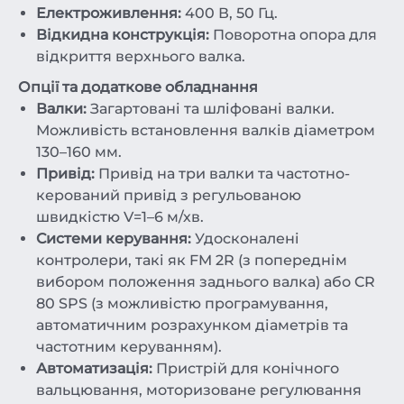
Електроживлення:
400 В, 50 Гц.
Відкидна конструкція:
Поворотна опора для
відкриття верхнього валка.
Опції та додаткове обладнання
Валки:
Загартовані та шліфовані валки.
Можливість встановлення валків діаметром
130–160 мм.
Привід:
Привід на три валки та частотно-
керований привід з регульованою
швидкістю V=1–6 м/хв.
Системи керування:
Удосконалені
контролери, такі як FM 2R (з попереднім
вибором положення заднього валка) або CR
80 SPS (з можливістю програмування,
автоматичним розрахунком діаметрів та
частотним керуванням).
Автоматизація:
Пристрій для конічного
вальцювання, моторизоване регулювання