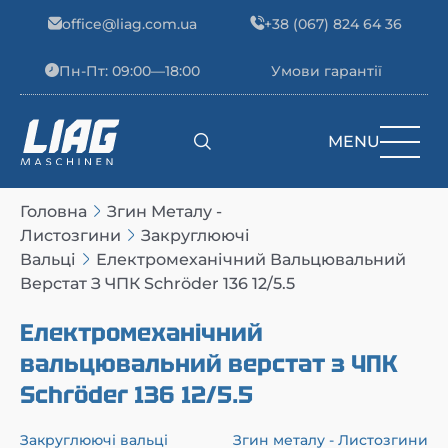
Skip to content
office@liag.com.ua
+38 (067) 824 64 36
Пн-Пт: 09:00—18:00
Умови гарантії
MENU
Main Navigation
Головна
Згин Металу -
Листозгини
Закруглюючі
Вальці
Електромеханічний Вальцювальний
Верстат З ЧПК Schröder 136 12/5.5
Електромеханічний
вальцювальний верстат з ЧПК
Schröder 136 12/5.5
Закруглюючі вальці
Згин металу - Листозгини