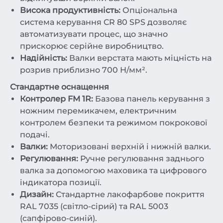
Висока продуктивність:
Опціональна
система керування CR 80 SPS дозволяє
автоматизувати процес, що значно
прискорює серійне виробництво.
Надійність:
Валки верстата мають міцність на
розрив приблизно 700 Н/мм².
Стандартне оснащення
Контролер FM 1R:
Базова панель керування з
ножним перемикачем, електричним
контролем безпеки та режимом покрокової
подачі.
Валки:
Моторизовані верхній і нижній валки.
Регулювання:
Ручне регулювання заднього
валка за допомогою маховика та цифрового
індикатора позиції.
Дизайн:
Стандартне лакофарбове покриття
RAL 7035 (світло-сірий) та RAL 5003
(сапфірово-синій).