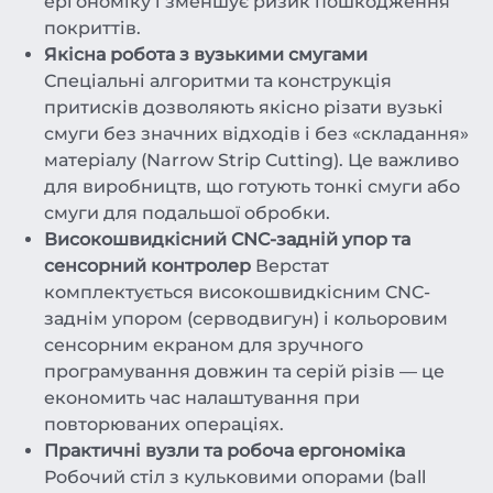
ергономіку і зменшує ризик пошкодження
покриттів.
Якісна робота з вузькими смугами
Спеціальні алгоритми та конструкція
притисків дозволяють якісно різати вузькі
смуги без значних відходів і без «складання»
матеріалу (Narrow Strip Cutting). Це важливо
для виробництв, що готують тонкі смуги або
смуги для подальшої обробки.
Високошвидкісний CNC-задній упор та
сенсорний контролер
Верстат
комплектується високошвидкісним CNC-
заднім упором (серводвигун) і кольоровим
сенсорним екраном для зручного
програмування довжин та серій різів — це
економить час налаштування при
повторюваних операціях.
Практичні вузли та робоча ергономіка
Робочий стіл з кульковими опорами (ball