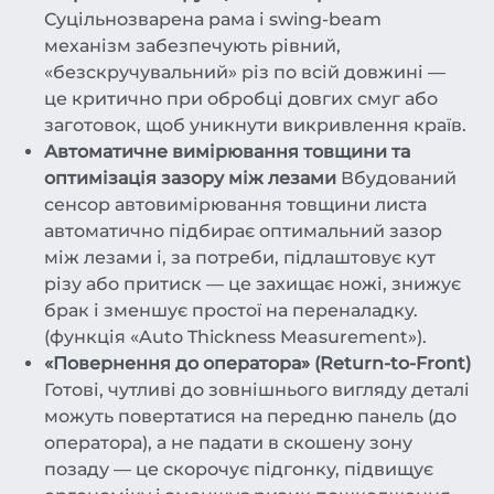
Суцільнозварена рама і swing-beam
механізм забезпечують рівний,
«безскручувальний» різ по всій довжині —
це критично при обробці довгих смуг або
заготовок, щоб уникнути викривлення країв.
Автоматичне вимірювання товщини та
оптимізація зазору між лезами
Вбудований
сенсор автовимірювання товщини листа
автоматично підбирає оптимальний зазор
між лезами і, за потреби, підлаштовує кут
різу або притиск — це захищає ножі, знижує
брак і зменшує простої на переналадку.
(функція «Auto Thickness Measurement»).
«Повернення до оператора» (Return-to-Front)
Готові, чутливі до зовнішнього вигляду деталі
можуть повертатися на передню панель (до
оператора), а не падати в скошену зону
позаду — це скорочує підгонку, підвищує