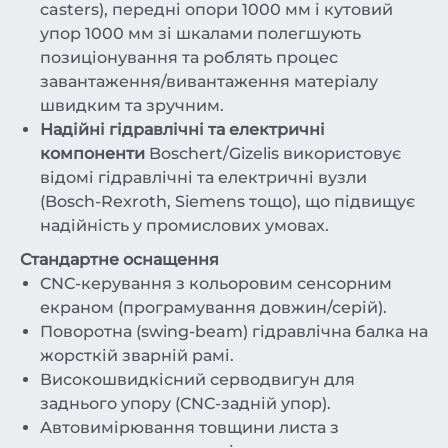
casters), передні опори 1000 мм і кутовий
упор 1000 мм зі шкалами полегшують
позиціонування та роблять процес
завантаження/вивантаження матеріалу
швидким та зручним.
Надійні гідравлічні та електричні
компоненти
Boschert/Gizelis використовує
відомі гідравлічні та електричні вузли
(Bosch-Rexroth, Siemens тощо), що підвищує
надійність у промислових умовах.
Стандартне оснащення
CNC-керування з кольоровим сенсорним
екраном (програмування довжин/серій).
Поворотна (swing-beam) гідравлічна балка на
жорсткій зварній рамі.
Високошвидкісний серводвигун для
заднього упору (CNC-задній упор).
Автовимірювання товщини листа з