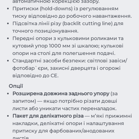
автоматичною корекцією зазору.
Притиски (hold-downs) із регулюванням
тиску відповідно до робочого навантаження.
Підсвітка лінії різу (backlit cutting line) для
точного позиціонування.
Передні опори з кульковими роликами та
кутовий упор 1000 мм зі шкалою; кулькові
опори на столі для полегшення подачі.
Стандартні засоби безпеки: світлові завіси/
фотобар`єри, захисні дверцята і огорожі
відповідно до CE.
Опції
Розширена довжина заднього упору
(за
запитом) — якщо потрібно різати довші
листи або уникати частих переналадок.
Пакет для делікатного різа
— м’які прижимні
накладки, делікатні опори і налаштування
притиску для фарбованих/анодованих
листів.