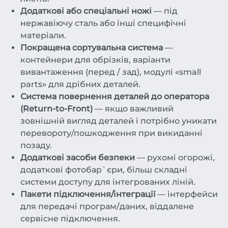
Додаткові або спеціальні ножі
— під
нержавіючу сталь або інші специфічні
матеріали.
Покращена сортувальна система
—
контейнери для обрізків, варіанти
вивантаження (перед / зад), модулі «small
parts» для дрібних деталей.
Система повернення деталей до оператора
(Return-to-Front)
— якщо важливий
зовнішній вигляд деталей і потрібно уникати
перевороту/пошкодження при викиданні
позаду.
Додаткові засоби безпеки
— рухомі огорожі,
додаткові фотобар`єри, більш складні
системи доступу для інтегрованих ліній.
Пакети підключення/інтеграції
— інтерфейси
для передачі програм/даних, віддалене
сервісне підключення.