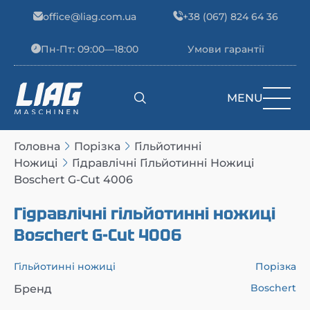
Skip to content
office@liag.com.ua
+38 (067) 824 64 36
Пн-Пт: 09:00—18:00
Умови гарантії
MENU
Main Navigation
Головна
Порізка
Гільйотинні
Ножиці
Гідравлічні Гільйотинні Ножиці
Boschert G-Cut 4006
Гідравлічні гільйотинні ножиці
Boschert G-Cut 4006
Гільйотинні ножиці
Порізка
Boschert
Бренд