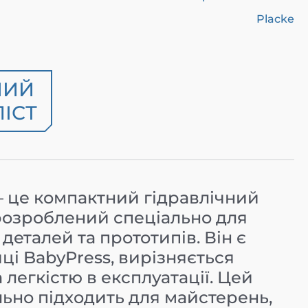
Placke
НИЙ
ІСТ
 це компактний гідравлічний
розроблений спеціально для
еталей та прототипів. Він є
ці BabyPress, вирізняється
 легкістю в експлуатації. Цей
льно підходить для майстерень,