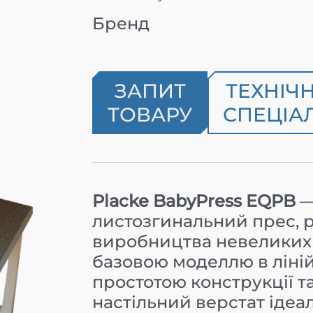
Бренд
ЗАПИТ
ТЕХНІЧ
ТОВАРУ
СПЕЦІАЛ
Placke BabyPress EQPB
—
листозгинальний прес, 
виробництва невеликих д
базовою моделлю в ліній
простотою конструкції та
настільний верстат ідеа