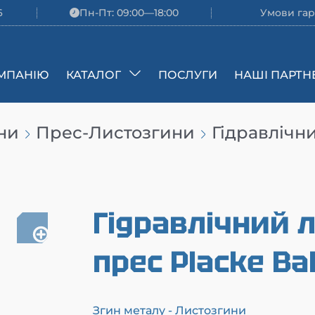
6
Пн-Пт: 09:00—18:00
Умови гар
МПАНІЮ
КАТАЛОГ
ПОСЛУГИ
НАШІ ПАРТН
ни
Прес-Листозгини
Гідравлічн
Гідравлічний 
прес Placke B
Згин металу - Листозгини