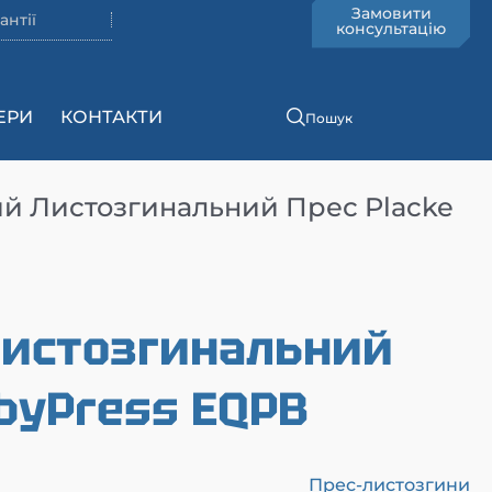
Замовити
антії
консультацію
ЕРИ
КОНТАКТИ
Пошук
ий Листозгинальний Прес Placke
листозгинальний
abyPress EQPB
Прес-листозгини