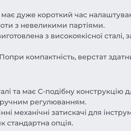
 має дуже короткий час налаштуван
боти з невеликими партіями.
иготовлена з високоякісної сталі, з
Попри компактність, верстат здат
алі та має С-подібну конструкцію 
 ручним регулюванням.
ні механічні затискачі для інструм
к стандартна опція.