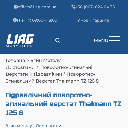
Skip to content
office@liag.com.ua
+38 (067) 824 64 36
Пн-Пт: 09:00—18:00
Умови гарантії
MENU
Main Navigation
Головна
Згин Металу -
Листозгини
Поворотно-Згинальні
Верстати
Гідравлічний Поворотно-
Згинальний Верстат Thalmann TZ 125 8
Гідравлічний поворотно-
згинальний верстат Thalmann TZ
125 8
Згин металу - Листозгини