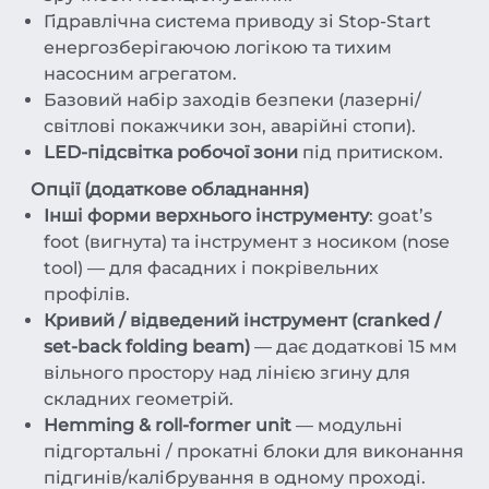
Гідравлічна система приводу зі Stop-Start
енергозберігаючою логікою та тихим
насосним агрегатом.
Базовий набір заходів безпеки (лазерні/
світлові покажчики зон, аварійні стопи).
LED-підсвітка робочої зони
під притиском.
Опції (додаткове обладнання)
Інші форми верхнього інструменту
: goat’s
foot (вигнута) та інструмент з носиком (nose
tool) — для фасадних і покрівельних
профілів.
Кривий / відведений інструмент (cranked /
set-back folding beam)
— дає додаткові 15 мм
вільного простору над лінією згину для
складних геометрій.
Hemming & roll-former unit
— модульні
підгортальні / прокатні блоки для виконання
підгинів/калібрування в одному проході.