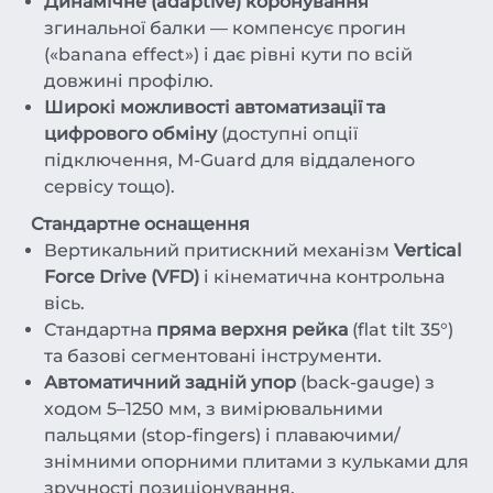
Динамічне (adaptive) коронування
згинальної балки — компенсує прогин
(«banana effect») і дає рівні кути по всій
довжині профілю.
Широкі можливості автоматизації та
цифрового обміну
(доступні опції
підключення, M-Guard для віддаленого
сервісу тощо).
Стандартне оснащення
Вертикальний притискний механізм
Vertical
Force Drive (VFD)
і кінематична контрольна
вісь.
Стандартна
пряма верхня рейка
(flat tilt 35°)
та базові сегментовані інструменти.
Автоматичний задній упор
(back-gauge) з
ходом 5–1250 мм, з вимірювальними
пальцями (stop-fingers) і плаваючими/
знімними опорними плитами з кульками для
зручності позиціонування.