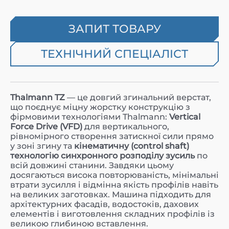
ЗАПИТ ТОВАРУ
ТЕХНІЧНИЙ СПЕЦІАЛІСТ
Thalmann TZ
— це довгий згинальний верстат,
що поєднує міцну жорстку конструкцію з
фірмовими технологіями Thalmann:
Vertical
Force Drive (VFD)
для вертикального,
рівномірного створення затискної сили прямо
у зоні згину та
кінематичну (control shaft)
технологію синхронного розподілу зусиль
по
всій довжині станини. Завдяки цьому
досягаються висока повторюваність, мінімальні
втрати зусилля і відмінна якість профілів навіть
на великих заготовках. Машина підходить для
архітектурних фасадів, водостоків, дахових
елементів і виготовлення складних профілів із
великою глибиною вставлення.