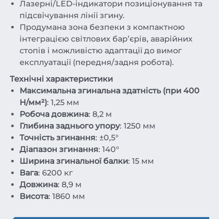
Лазерні/LED-індикатори позиціонування та
підсвічування лінії згину.
Продумана зона безпеки з компактною
інтеграцією світлових барʼєрів, аварійних
стопів і можливістю адаптації до вимог
експлуатації (передня/задня робота).
Технічні характеристики
Максимальна згинальна здатність (при 400
Н/мм²)
: 1,25 мм
Робоча довжина
: 8,2 м
Глибина заднього упору
: 1250 мм
Точність згинання
: ±0,5°
Діапазон згинання
: 140°
Ширина згинальної балки
: 15 мм
Вага
: 6200 кг
Довжина
: 8,9 м
Висота
: 1860 мм