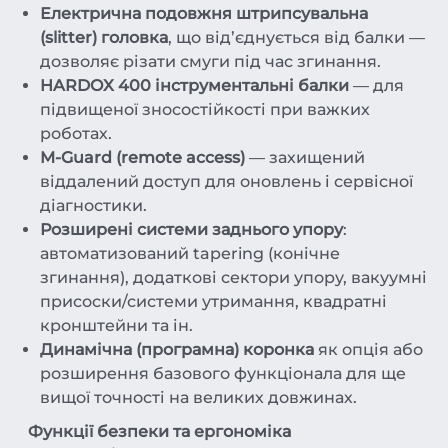
Електрична подовжня штрипсувальна
(slitter) головка
, що від’єднується від балки —
дозволяє різати смуги під час згинання.
HARDOX 400 інструментальні балки
— для
підвищеної зносостійкості при важких
роботах.
M-Guard (remote access)
— захищений
віддалений доступ для оновлень і сервісної
діагностики.
Розширені системи заднього упору
:
автоматизований tapering (конічне
згинання), додаткові сектори упору, вакуумні
присоски/системи утримання, квадратні
кронштейни та ін.
Динамічна (програмна) коронка
як опція або
розширення базового функціонала для ще
вищої точності на великих довжинах.
Функції безпеки та ергономіка