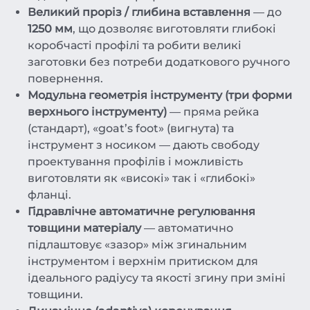
Великий проріз / глибина вставлення
— до
1250 мм
, що дозволяє виготовляти глибокі
коробчасті профілі та робити великі
заготовки без потреби додаткового ручного
повернення.
Модульна геометрія інструменту (три форми
верхнього інструменту)
— пряма рейка
(стандарт), «goat’s foot» (вигнута) та
інструмент з носиком — дають свободу
проектування профілів і можливість
виготовляти як «високі» так і «глибокі»
фланці.
Гідравлічне автоматичне регулювання
товщини матеріалу
— автоматично
підлаштовує «зазор» між згинальним
інструментом і верхнім притиском для
ідеального радіусу та якості згину при зміні
товщини.