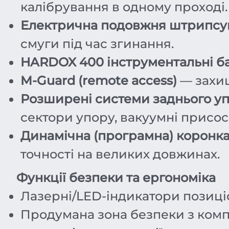
калібрування в одному проході.
Електрична подовжня штрипсувал
смуги під час згинання.
HARDOX 400 інструментальні б
M-Guard (remote access)
— захищ
Розширені системи заднього у
сектори упору, вакуумні присос
Динамічна (програмна) коронк
точності на великих довжинах.
Функції безпеки та ергономіка
Лазерні/LED-індикатори позиціо
Продумана зона безпеки з компа