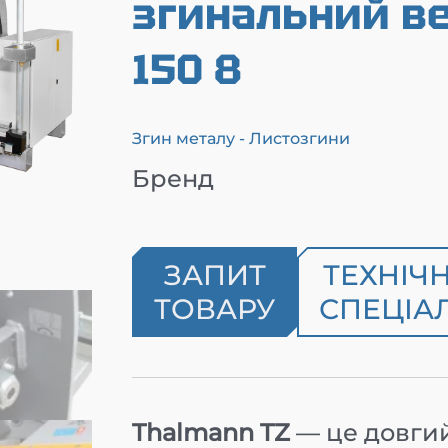
згинальний ве
150 8
Згин металу - Листозгини
Бренд
ЗАПИТ
ТЕХНІЧ
ТОВАРУ
СПЕЦІАЛ
Thalmann TZ
— це довгий