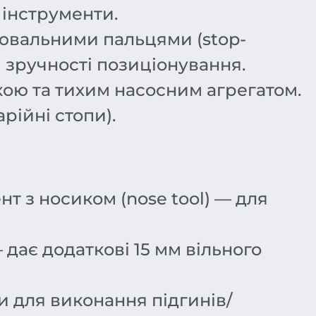
ні інструменти.
рювальними пальцями (stop-
 зручності позиціонування.
кою та тихим насосним агрегатом.
рійні стопи).
мент з носиком (nose tool) — для
 дає додаткові 15 мм вільного
и для виконання підгинів/