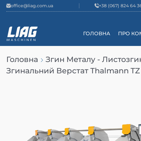
Skip to content
office@liag.com.ua
+38 (067) 824 64 3
ГОЛОВНА
ПРО КО
Main Navigation
Головна
Згин Металу - Листозги
Згинальний Верстат Thalmann TZ 