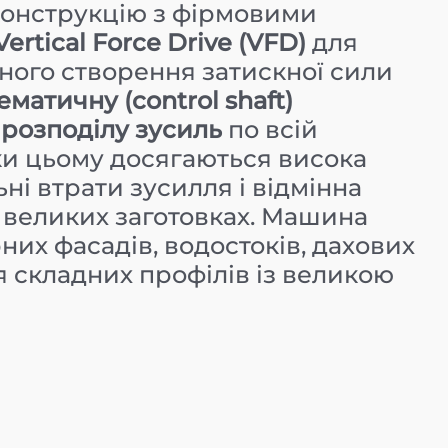
конструкцію з фірмовими
Vertical Force Drive (VFD)
для
ного створення затискної сили
ематичну (control shaft)
 розподілу зусиль
по всій
ки цьому досягаються висока
ні втрати зусилля і відмінна
а великих заготовках. Машина
них фасадів, водостоків, дахових
я складних профілів із великою