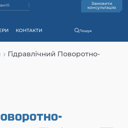
Замовити
антії
консультацію
ЕРИ
КОНТАКТИ
Пошук
и
Гідравлічний Поворотно-
поворотно-