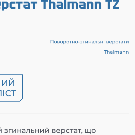
рстат Thalmann TZ
Поворотно-згинальні верстати
Thalmann
НИЙ
ІСТ
 згинальний верстат, що