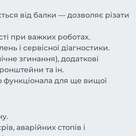
ується від балки — дозволяє різати
ті при важких роботах.
нь і сервісної діагностики.
нічне згинання), додаткові
ронштейни та ін.
о функціонала для ще вищої
у.
ів, аварійних стопів і