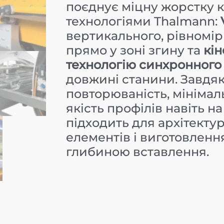
поєднує міцну жорстку 
технологіями Thalmann:
вертикального, рівномір
прямо у зоні згину та
кін
технологію синхронного
довжині станини. Завдя
повторюваність, мінімаль
якість профілів навіть н
підходить для архітектур
елементів і виготовленн
глибиною вставлення.