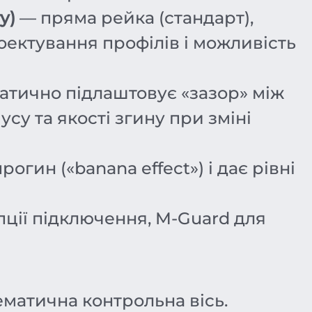
у)
— пряма рейка (стандарт),
роектування профілів і можливість
атично підлаштовує «зазор» між
су та якості згину при зміні
гин («banana effect») і дає рівні
пції підключення, M-Guard для
ематична контрольна вісь.