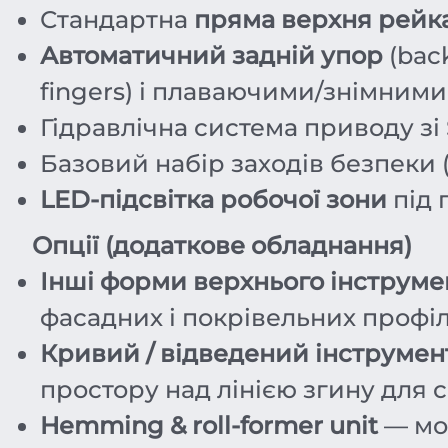
Стандартна
пряма верхня рейк
Автоматичний задній упор
(bac
fingers) і плаваючими/знімним
Гідравлічна система приводу зі
Базовий набір заходів безпеки (
LED-підсвітка робочої зони
під 
Опції (додаткове обладнання)
Інші форми верхнього інструме
фасадних і покрівельних профіл
Кривий / відведений інструмент 
простору над лінією згину для 
Hemming & roll-former unit
— мод