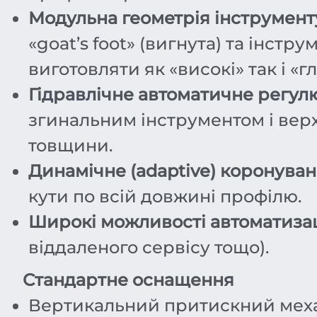
Модульна геометрія інструмент
«goat’s foot» (вигнута) та інст
виготовляти як «високі» так і «г
Гідравлічне автоматичне регул
згинальним інструментом і верх
товщини.
Динамічне (adaptive) коронува
кути по всій довжині профілю.
Широкі можливості автоматизац
віддаленого сервісу тощо).
Стандартне оснащення
Вертикальний притискний мех