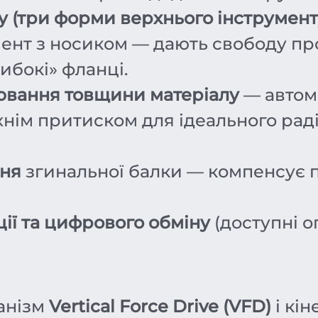
у (три форми верхнього інструмент
румент з носиком — дають свободу п
либокі» фланці.
ювання товщини матеріалу
— автом
нім притиском для ідеального радіу
ння
згинальної балки — компенсує про
ії та цифрового обміну
(доступні о
анізм
Vertical Force Drive (VFD)
і кін