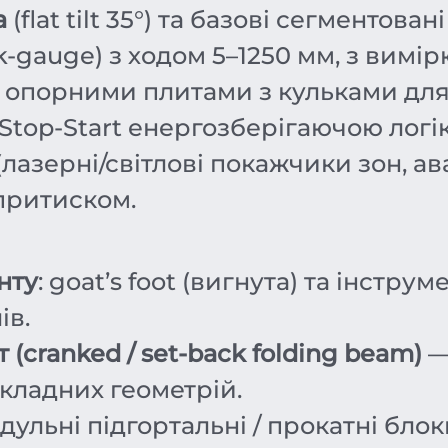
а
(flat tilt 35°) та базові сегментова
k-gauge) з ходом 5–1250 мм, з вимі
и опорними плитами з кульками для
 Stop-Start енергозберігаючою логі
лазерні/світлові покажчики зон, ава
притиском.
нту
: goat’s foot (вигнута) та інстру
ів.
(cranked / set-back folding beam)
—
складних геометрій.
ульні підгортальні / прокатні блок