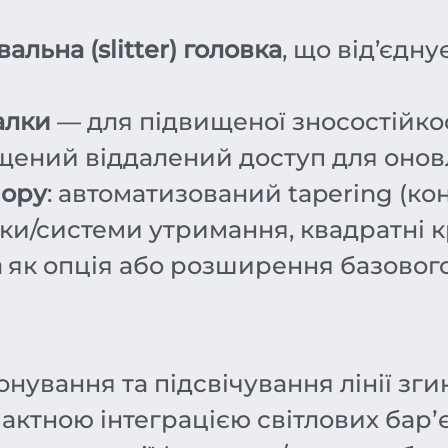
ьна (slitter) головка
, що від’єдн
алки
— для підвищеної зносостійкос
ений віддалений доступ для оновле
пору
: автоматизований tapering (ко
ки/системи утримання, квадратні к
а
як опція або розширення базовог
нування та підсвічування лінії згин
ктною інтеграцією світлових барʼєр