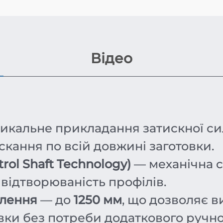
Відео
икальне прикладання затискної сил
кання по всій довжині заготовки.
rol Shaft Technology)
— механічна с
 відтворюваність профілів.
влення
— до
1250 мм
, що дозволяє в
овки без потреби додаткового ручн