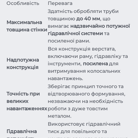
Особливість
Перевага
Здатність обробляти труби
товщиною
до 40 мм
, що
Максимальна
вимагає
надзвичайно потужної
товщина стінки
гідравлічної системи
та
посиленої рами.
Вся конструкція верстата,
включаючи раму, гідравліку та
Надпотужна
інструменти,
посилена
для
конструкція
витримування колосальних
навантажень.
Зберігає принцип точного та
Точність при
відтворюваного формування,
великих
незважаючи на необхідність
навантаженнях
роботи з дуже товстим
металом.
Використовує гідравлічний
Гідравлічна
тиск для повільного та