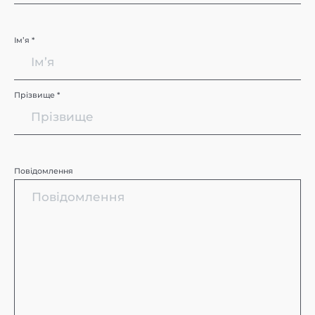
Імʼя *
Прізвище *
Повідомлення