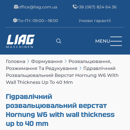
Skip to content
office@liag.com.ua
+38 (067) 824 64 36
Пн-Пт: 09:00—18:00
Умови гарантії
MENU
Main Navigation
Головна
Формування
Розвальцювання,
Розжимання Та Редукування
Гідравлічний
Розвальцювальний Верстат Hornung W6 With
Wall Thickness Up To 40 Mm
Гідравлічний
розвальцювальний верстат
Hornung W6 with wall thickness
up to 40 mm