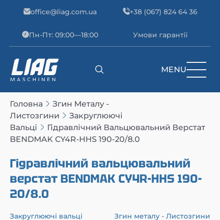
Skip to content
office@liag.com.ua
+38 (067) 824 64 36
Пн-Пт: 09:00—18:00
Умови гарантії
MENU
Main Navigation
Головна
Згин Металу -
Листозгини
Закруглюючі
Вальці
Гідравлічний Вальцювальний Верстат
BENDMAK CY4R-HHS 190-20/8.0
Гідравлічний вальцювальний
верстат BENDMAK CY4R-HHS 190-
20/8.0
Закруглюючі вальці
Згин металу - Листозгини