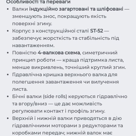
Особливості та переваги
Валки
індукційно загартовані та шліфовані
—
зменшують знос, покращують якість
поверхні згину.
Корпус з конструкційної сталі
ST-52
—
забезпечує жорсткість та стабільність під
навантаженням.
Повністю
4-валкова схема
, симетричний
принцип роботи — краща підтримка листа,
менше викривлень, точніший круглий згин.
Гідравлічна кришка верхнього валка для
полегшення завантаження чи вилучення
листа.
Бічні валки (side rolls) керуються гідравлічно
та вгору/вниз — це дає можливість
регулювати контакт і профіль згину.
Верхній і нижній валки приводяться в дію
гідравлічними моторами з редукторами та
коробками передач; нижній валок має