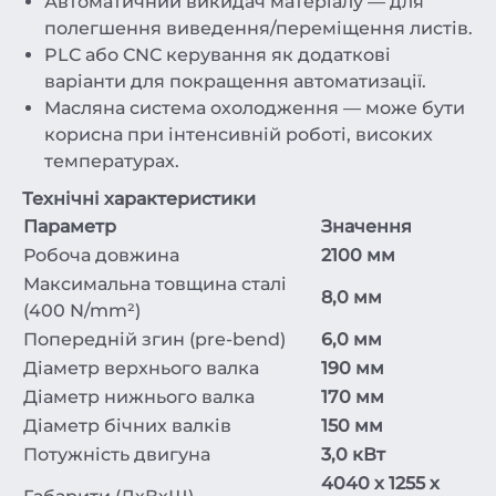
Автоматичний викидач матеріалу — для
полегшення виведення/переміщення листів.
PLC або CNC керування як додаткові
варіанти для покращення автоматизації.
Масляна система охолодження — може бути
корисна при інтенсивній роботі, високих
температурах.
Технічні характеристики
Параметр
Значення
Робоча довжина
2100 мм
Максимальна товщина сталі
8,0 мм
(400 N/mm²)
Попередній згин (pre-bend)
6,0 мм
Діаметр верхнього валка
190 мм
Діаметр нижнього валка
170 мм
Діаметр бічних валків
150 мм
Потужність двигуна
3,0 кВт
4040 х 1255 х