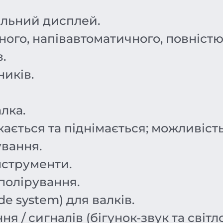
альний дисплей.
ого, напівавтоматичного, повністю
.
иків.
лка.
ається та піднімається; можливість
вання.
нструменти.
 полірування.
de system) для валків.
 / сигналів (бігунок-звук та світл