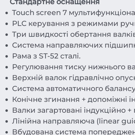
Стандартне оснащення
Touch screen 7 мультифункціон
PLC керування з режимами ручн
Три швидкості обертання валків
Система направляючих підшипн
Рама з ST-52 сталі.
Регулювання тиску нижнього ва
Верхній валок гідравлічно опуск
Система автоматичного балансу
Конічне згинання + допоміжні і
Валки загартовані індукційно +
Лінійна направляюча (linear gui
Вбудована система попередження