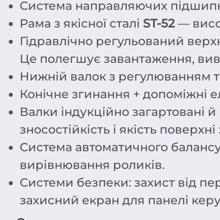
Система направляючих підшипник
Рама з якісної сталі
ST-52
— висок
Гідравлічно регульований верхн
Це полегшує завантаження, ви
Нижній валок з регулюванням ти
Конічне згинання + допоміжні 
Валки індукційно загартовані й
зносостійкість і якість поверхні 
Система автоматичного баланс
вирівнювання роликів.
Системи безпеки: захист від пе
захисний екран для панелі кер