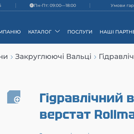
6
Пн-Пт: 09:00—18:00
Умови гар
МПАНІЮ
КАТАЛОГ
ПОСЛУГИ
НАШІ ПАРТН
ни
Закруглюючі Вальці
Гідравлі
Гідравлічний
верстат Rollm