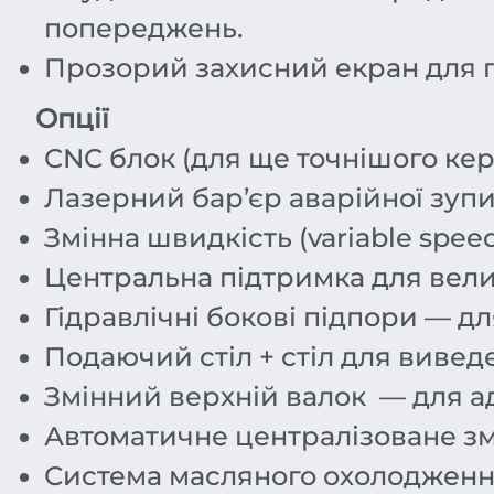
попереджень.
Прозорий захисний екран для п
Опції
CNC блок (для ще точнішого ке
Лазерний бар’єр аварійної зупин
Змінна швидкість (variable spee
Центральна підтримка для велик
Гідравлічні бокові підпори — для 
Подаючий стіл + стіл для вивед
Змінний верхній валок — для ад
Автоматичне централізоване з
Система масляного охолодженн