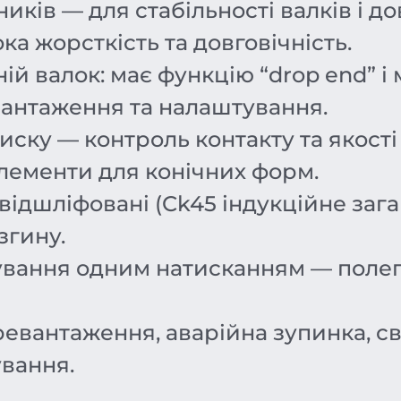
ів — для стабільності валків і до
а жорсткість та довговічність.
ій валок: має функцію “drop end” і
вантаження та налаштування.
ску — контроль контакту та якості 
елементи для конічних форм.
 відшліфовані (Ck45 індукційне за
згину.
ування одним натисканням — поле
ревантаження, аварійна зупинка, с
ування.