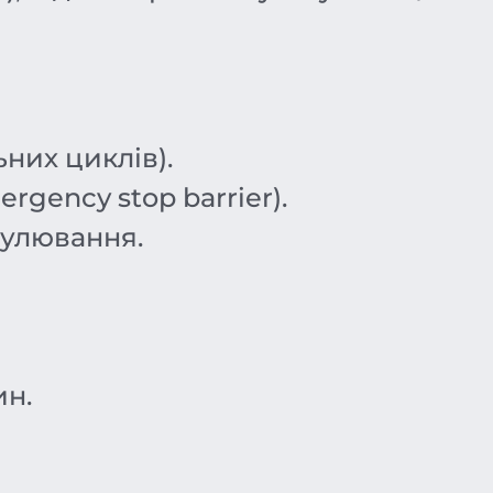
них циклів).
rgency stop barrier).
гулювання.
ин.