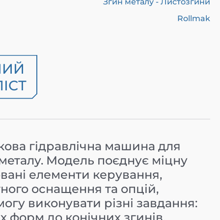
Згин металу - Листозгини
Rollmak
НИЙ
ІСТ
кова гідравлічна машина для
металу. Модель поєднує міцну
овані елементи керування,
ного оснащення та опцій,
змогу виконувати різні завдання:
 форм до конічних згинів.