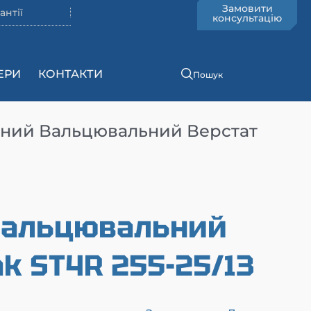
Замовити
антії
консультацію
ЕРИ
КОНТАКТИ
Пошук
чний Вальцювальний Верстат
 вальцювальний
ak ST4R 255-25/13