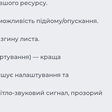
вшого ресурсу.
 можливість підйому/опускання.
згину листа.
гартування) — краща
гшує налаштування та
вітло-звуковий сигнал, прозорий