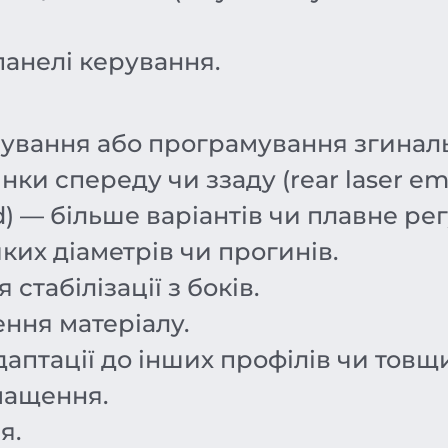
анелі керування.
рування або програмування згиналь
ки спереду чи ззаду (rear laser eme
d) — більше варіантів чи плавне ре
их діаметрів чи прогинів.
стабілізації з боків.
ення матеріалу.
аптації до інших профілів чи товщ
мащення.
я.