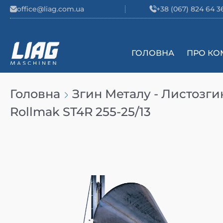
Skip to content
office@liag.com.ua
+38 (067) 824 64 3
ГОЛОВНА
ПРО КО
Main Navigation
Головна
Згин Металу - Листозги
Rollmak ST4R 255-25/13