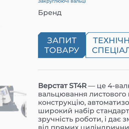
Закруглюючі вальці
Бренд
ЗАПИТ
ТЕХНІЧ
ТОВАРУ
СПЕЦІАЛ
Верстат ST4R
— це 4-вал
вальцювання листового 
конструкцію, автоматиз
широкий набір стандарт
зручність роботи, і дає 
від прямих циліндричних