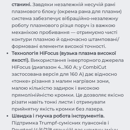
станині.
Завдяки незалежній несучій рамі
плазмового блоку (окрема рама для плазми)
система забезпечує вібраційно-незалежну
роботу плазмового різця поруч із важкою
механікою пробивання — отримуємо чисті
контури плазмою й одночасно штамповані/
формовані елементи високої точності.
Технологія HiFocus (вузька плазма високої
якості).
Використання інверторного джерела
HiFocus (диапазон 4…160 A; у CombiCut
застосована версія для 160 A) дає відносно
«тонке» різання з малим нагрівом зони,
малою кількістю задирок і високою
прямолінійністю кромки. Це дозволяє якісно
різати навіть тонкі листи і отримувати
прийнятну якість кромки без лазера.
Швидка і гнучка робота інструментів.
Підтримка Trumpf-сумісних пуансонів і
Revotool (4/6/7/8 станцій) дає швидку зміну