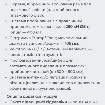
Окрема, вібраційно-ізольована рама для
плазмової голівки (для стабільного
плазмового різу).
Система пробивання з гідравлічним
приводом: номінальна сила
280 кН (28 т)
(опція — 400 кН).
Підтримка Trumpf Tools; максимальний
діаметр пуансона/форми —
105 мм
.
Revotool (4 / 6 / 7 / 8-станційні варіанти) —
швидка зміна інструментів.
Програмований люк/шибер для
автоматичного видалення плазмових і
пробивних деталей (до 500 × 500 мм).
Система витяжки/фільтрації продуктів
різання (включно з можливістю підключення
ефективної вакуум-екстракції).
Опції та додаткові модулі
Пакет підвищеної гідравліки
— опція 400 кН