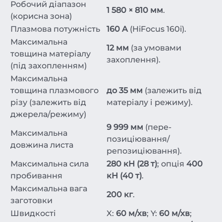
Робочий діапазон
1 580 × 810 мм
.
(корисна зона)
Плазмова потужність
160 A
(HiFocus 160i).
Максимальна
12 мм
(за умовами
товщина матеріалу
захоплення).
(під захопленням)
Максимальна
товщина плазмового
до 35 мм
(залежить від
різу (залежить від
матеріалу і режиму).
джерела/режиму)
9 999 мм
(пере-
Максимальна
позиціювання/
довжина листа
репозиціювання).
Максимальна сила
280 кН (28 т)
; опція
400
пробивання
кН (40 т)
.
Максимальна вага
200 кг
.
заготовки
Швидкості
X:
60 м/хв
; Y:
60 м/хв
;