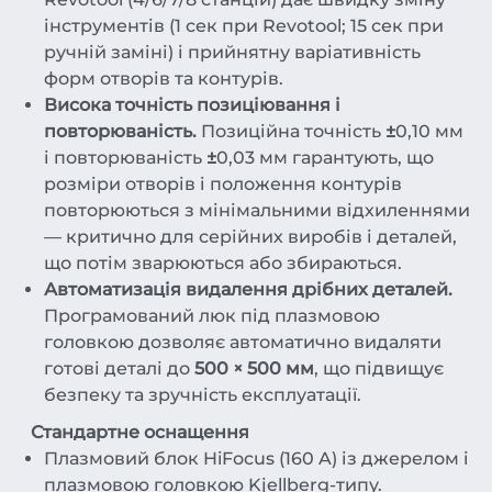
інструментів (1 сек при Revotool; 15 сек при
ручній заміні) і прийнятну варіативність
форм отворів та контурів.
Висока точність позиціювання і
повторюваність.
Позиційна точність
±
0,10 мм
і повторюваність
±
0,03 мм гарантують, що
розміри отворів і положення контурів
повторюються з мінімальними відхиленнями
— критично для серійних виробів і деталей,
що потім зварюються або збираються.
Автоматизація видалення дрібних деталей.
Програмований люк під плазмовою
головкою дозволяє автоматично видаляти
готові деталі до
500 × 500 мм
, що підвищує
безпеку та зручність експлуатації.
Стандартне оснащення
Плазмовий блок HiFocus (160 A) із джерелом і
плазмовою головкою Kjellberg-типу.