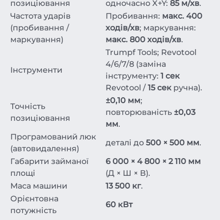
позиціювання
одночасно X+Y:
85 м/хв
.
Частота ударів
Пробивання:
макс. 400
(пробивання /
ходів/хв
; маркування:
маркування)
макс. 800 ходів/хв
.
Trumpf Tools; Revotool
4/6/7/8 (заміна
Інструменти
інструменту:
1 сек
Revotool /
15 сек
ручна).
±0,10 мм
;
Точність
повторюваність
±0,03
позиціювання
мм
.
Програмований люк
деталі до
500 × 500 мм
.
(автовидалення)
Габарити займаної
6 000 × 4 800 × 2 110 мм
площі
(Д × Ш × В).
Маса машини
13 500 кг
.
Орієнтовна
60 кВт
потужність