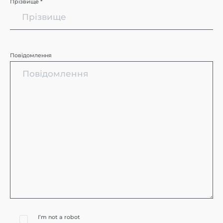
Прізвище *
Повідомлення
I’m not a robot