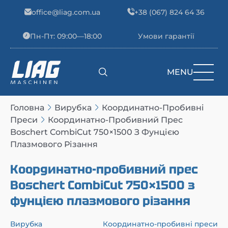
Skip to content
office@liag.com.ua
+38 (067) 824 64 36
Пн-Пт: 09:00—18:00
Умови гарантії
MENU
Main Navigation
Головна
Вирубка
Координатно-Пробивні
Преси
Координатно-Пробивний Прес
Boschert CombiCut 750×1500 З Фунцією
Плазмового Різання
Координатно-пробивний прес
Boschert CombiCut 750×1500 з
фунцією плазмового різання
Вирубка
Координатно-пробивні преси