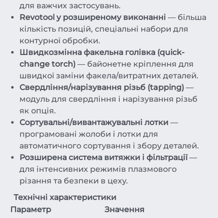
для важчих застосувань.
Revotool у розширеному виконанні
— більша
кількість позицій, спеціальні набори для
контурної обробки.
Швидкозмінна факельна голівка (quick-
change torch)
— байонетне кріплення для
швидкої заміни факела/витратних деталей.
Свердління/нарізування різьб (tapping)
—
модуль для свердління і нарізування різьб
як опція.
Сортувальні/вивантажувальні лотки
—
програмовані жолоби і лотки для
автоматичного сортування і збору деталей.
Розширена система витяжки і фільтрації
—
для інтенсивних режимів плазмового
різання та безпеки в цеху.
Технічні характеристики
Параметр
Значення