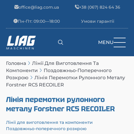
Skip to content
office@liag.com.ua
+38 (067) 824 64 36
Пн-Пт: 09:00—18:00
Умови гарантії
MENU
Main Navigation
Головна
Лінії Для Виготовлення Та
Компоненти
Поздовжньо-Поперечного
Розкрою
Лінія Перемотки Рулонного Металу
Forstner RC5 RECOILER
Лінія перемотки рулонного
металу Forstner RC5 RECOILER
Лінії для виготовлення та компоненти
Поздовжньо-поперечного розкрою