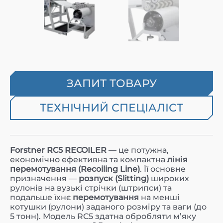
ЗАПИТ ТОВАРУ
ТЕХНІЧНИЙ СПЕЦІАЛІСТ
Forstner RC5 RECOILER
— це потужна,
економічно ефективна та компактна
лінія
перемотування (Recoiling Line)
. Її основне
призначення —
розпуск (Slitting)
широких
рулонів на вузькі стрічки (штрипси) та
подальше їхнє
перемотування
на менші
котушки (рулони) заданого розміру та ваги (до
5 тонн). Модель RC5 здатна обробляти м’яку