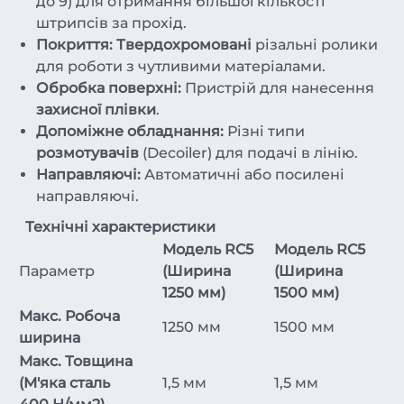
до 9) для отримання більшої кількості
штрипсів за прохід.
Покриття:
Твердохромовані
різальні ролики
для роботи з чутливими матеріалами.
Обробка поверхні:
Пристрій для нанесення
захисної плівки
.
Допоміжне обладнання:
Різні типи
розмотувачів
(Decoiler) для подачі в лінію.
Направляючі:
Автоматичні або посилені
направляючі.
Технічні характеристики
Модель RC5
Модель RC5
Параметр
(Ширина
(Ширина
1250 мм)
1500 мм)
Макс. Робоча
1250 мм
1500 мм
ширина
Макс. Товщина
(М'яка сталь
1,5 мм
1,5 мм