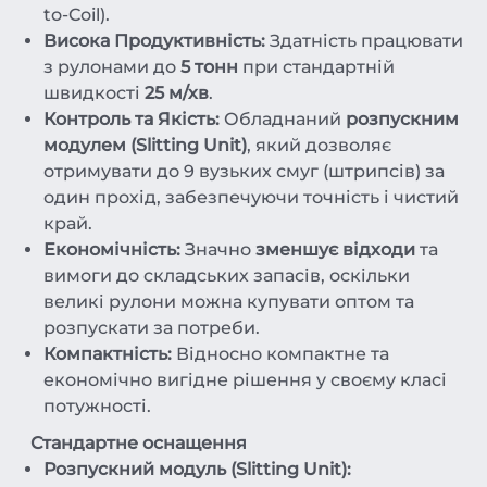
to-Coil).
Висока Продуктивність:
Здатність працювати
з рулонами до
5 тонн
при стандартній
швидкості
25 м/хв
.
Контроль та Якість:
Обладнаний
розпускним
модулем (Slitting Unit)
, який дозволяє
отримувати до 9 вузьких смуг (штрипсів) за
один прохід, забезпечуючи точність і чистий
край.
Економічність:
Значно
зменшує відходи
та
вимоги до складських запасів, оскільки
великі рулони можна купувати оптом та
розпускати за потреби.
Компактність:
Відносно компактне та
економічно вигідне рішення у своєму класі
потужності.
Стандартне оснащення
Розпускний модуль (Slitting Unit):