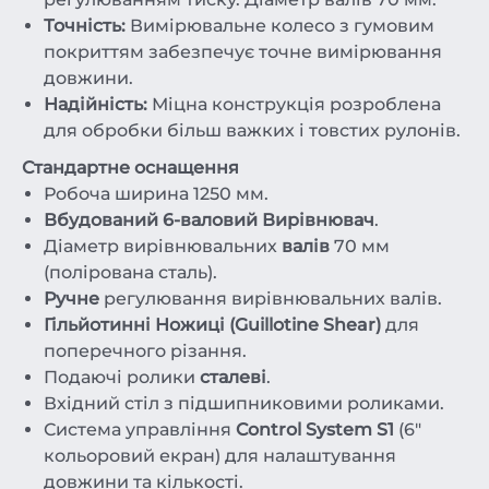
Точність:
Вимірювальне колесо з гумовим
покриттям забезпечує точне вимірювання
довжини.
Надійність:
Міцна конструкція розроблена
для обробки більш важких і товстих рулонів.
Стандартне оснащення
Робоча ширина 1250 мм.
Вбудований 6-валовий Вирівнювач
.
Діаметр вирівнювальних
валів
70 мм
(полірована сталь).
Ручне
регулювання вирівнювальних валів.
Гільйотинні Ножиці (Guillotine Shear)
для
поперечного різання.
Подаючі ролики
сталеві
.
Вхідний стіл з підшипниковими роликами.
Система управління
Control System S1
(6"
кольоровий екран) для налаштування
довжини та кількості.