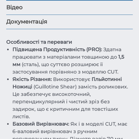
Відео
Документація
Особливості та переваги
Підвищена Продуктивність (PRO):
Здатна
працювати з матеріалами товщиною до
1,5
мм
(сталь), що суттєво розширює її
застосування порівняно з моделлю CUT.
Якість Різання:
Використовує
Гільйотинні
Ножиці
(Guillotine Shear) замість роликових.
Це забезпечує високоточний,
перпендикулярний і чистий зріз без
задирок, що є критичним для товстіших
листів.
Базовий Вирівнювач:
Як і в моделі CUT, має
6-валовий вирівнювач з ручним
регулюванням тиску. Діаметр валів 70 мм.