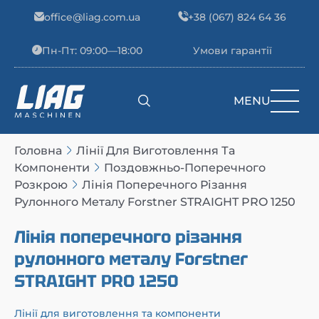
Skip to content
office@liag.com.ua
+38 (067) 824 64 36
Пн-Пт: 09:00—18:00
Умови гарантії
MENU
Main Navigation
Головна
Лінії Для Виготовлення Та
Компоненти
Поздовжньо-Поперечного
Розкрою
Лінія Поперечного Різання
Рулонного Металу Forstner STRAIGHT PRO 1250
Лінія поперечного різання
рулонного металу Forstner
STRAIGHT PRO 1250
Лінії для виготовлення та компоненти