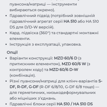
пуансона/матриці — інструменти
вибираються окремо).
Гідравлічний підвід (потрібний зовнішній
гідравлічний агрегат серії
HA 510
або HA 510
DS для D/D-W версій).
Кард. підвіска (360°) та стандартні монтажні
елементи.
Інструкція з експлуатації, упаковка.
Опції
Варіанти конструкції:
MZD 60/6 D
(з
притискним елементом),
MZD 60/6 W
(з
контролем ходу) та
MZD 60/6 D-W
(комбінація).
Різні пуансони/матриці для клінч-варіантів
S-
DF, R-DF, G-DF
(R-DF 6/8/10, G-DF 6/8 тощо) —
для герметичних, низькодеформувальних
або міцніших з’єднань.
Гідравлічні блоки серії
HA 510 / HA 510 DS