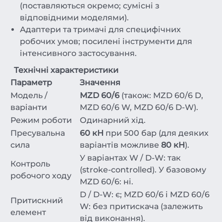
(поставляються окремо; сумісні з
відповідними моделями).
Адаптери та тримачі для специфічних
робочих умов; посилені інструменти для
інтенсивного застосування.
Технічні характеристики
Параметр
Значення
Модель /
MZD 60/6
(також: MZD 60/6 D,
варіанти
MZD 60/6 W, MZD 60/6 D-W).
Режим роботи
Одинарний хід.
Пресувальна
60 кН
при 500 бар (для деяких
сила
варіантів можливе
80 кН
).
У варіантах W / D-W: так
Контроль
(stroke-controlled). У базовому
робочого ходу
MZD 60/6: ні.
D / D-W: є; MZD 60/6 і MZD 60/6
Притискний
W: без притискача (залежить
елемент
від виконання).