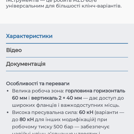
інструментів — це робить MZD 60/6
універсальним для більшості клінч-варіантів.
Характеристики
Відео
Документація
Особливості та переваги
Велика робоча зона:
горловина горизонталь
60 мм
і
вертикаль 2 × 40 мм
— дає доступ до
широких фланців і важкодоступних місць.
Висока пресувальна сила:
60 кН
(варіанти —
до
80 кН
для інших модифікацій) при
робочому тиску 500 бар — забезпечує
надійні клінч-з’єднання у товстих і