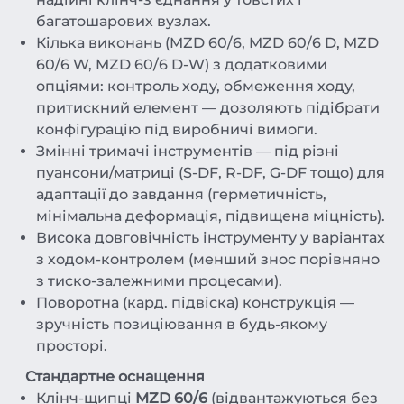
багатошарових вузлах.
Кілька виконань (MZD 60/6, MZD 60/6 D, MZD
60/6 W, MZD 60/6 D-W) з додатковими
опціями: контроль ходу, обмеження ходу,
притискний елемент — дозоляють підібрати
конфігурацію під виробничі вимоги.
Змінні тримачі інструментів — під різні
пуансони/матриці (S-DF, R-DF, G-DF тощо) для
адаптації до завдання (герметичність,
мінімальна деформація, підвищена міцність).
Висока довговічність інструменту у варіантах
з ходом-контролем (менший знос порівняно
з тиско-залежними процесами).
Поворотна (кард. підвіска) конструкція —
зручність позиціювання в будь-якому
просторі.
Стандартне оснащення
Клінч-щипці
MZD 60/6
(відвантажуються без