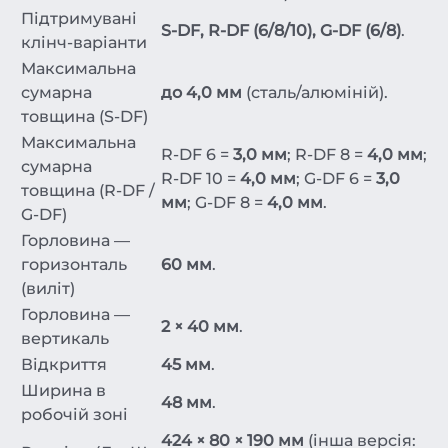
Підтримувані
S-DF, R-DF (6/8/10), G-DF (6/8)
.
клінч-варіанти
Максимальна
сумарна
до 4,0 мм
(сталь/алюміній).
товщина (S-DF)
Максимальна
R-DF 6 =
3,0 мм
; R-DF 8 =
4,0 мм
;
сумарна
R-DF 10 =
4,0 мм
; G-DF 6 =
3,0
товщина (R-DF /
мм
; G-DF 8 =
4,0 мм
.
G-DF)
Горловина —
горизонталь
60 мм
.
(виліт)
Горловина —
2 × 40 мм
.
вертикаль
Відкриття
45 мм
.
Ширина в
48 мм
.
робочій зоні
424 × 80 × 190 мм
(інша версія: