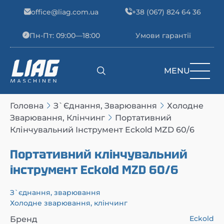
Skip to content
office@liag.com.ua
+38 (067) 824 64 36
Пн-Пт: 09:00—18:00
Умови гарантії
MENU
Main Navigation
Головна
З`єднання, Зварювання
Холодне
Зварювання, Клінчинг
Портативний
Клінчувальний Інструмент Eckold MZD 60/6
Портативний клінчувальний
інструмент Eckold MZD 60/6
З`єднання, зварювання
Холодне зварювання, клінчинг
Eckold
Бренд