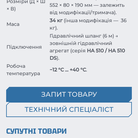
Розміри (Д × Ш
552 × 80 × 190 мм — залежить
× В)
від модифікації/тримача).
34 кг
(інша модифікація — 36
Маса
кг).
Гідравлічний шланг (6 м) →
зовнішній гідравлічний
Підключення
агрегат (серія
HA 510 / HA 510
DS
).
Робоча
−12 °C … +40 °C
.
температура
ЗАПИТ ТОВАРУ
ТЕХНІЧНИЙ СПЕЦІАЛІСТ
СУПУТНІ ТОВАРИ