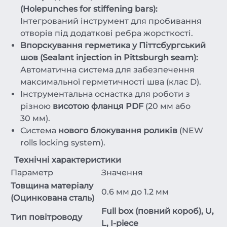
(Holepunches for stiffening bars):
Інтегрований інструмент для пробивання
отворів під додаткові ребра жорсткості.
Впорскування герметика у Піттсбургський
шов (Sealant injection in Pittsburgh seam):
Автоматична система для забезпечення
максимальної герметичності шва (клас D).
Інструментальна оснастка для роботи з
різною
висотою фланця PDF
(20 мм або
30 мм).
Система
нового блокування роликів
(NEW
rolls locking system).
Технічні характеристики
Параметр
Значення
Товщина матеріалу
0.6 мм до 1.2 мм
(Оцинкована сталь)
Full box (повний короб), U,
Тип повітроводу
L, I-piece