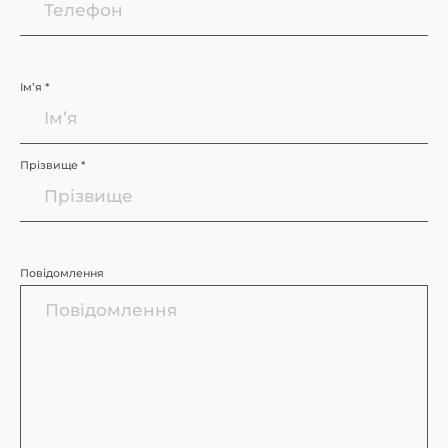
Імʼя *
Прізвище *
Повідомлення