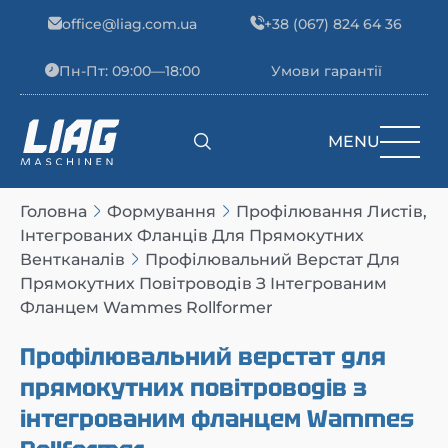
Skip to content
office@liag.com.ua
+38 (067) 824 64 36
Пн-Пт: 09:00—18:00
Умови гарантії
MENU
Main Navigation
Головна
Формування
Профілювання Листів,
Інтегрованих Фланців Для Прямокутних
Вентканалів
Профілювальний Верстат Для
Прямокутних Повітроводів З Інтегрованим
Фланцем Wammes Rollformer
Профілювальний верстат для
прямокутних повітроводів з
інтегрованим фланцем Wammes