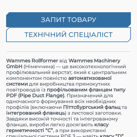
ЗАПИТ ТОВАРУ
ТЕХНІЧНИЙ СПЕЦІАЛІСТ
Wammes Rollformer
від
Wammes Machinery
GmbH
(Німеччина) — це високотехнологічний
профілювальний верстат, який є центральним
компонентом повністю
автоматизованої
системи
для виробництва прямокутних
повітроводів із
профільованим фланцем типу
PDF (Pipe Duct Flange)
. Призначений для
одночасного формування всіх необхідних
профілів (включаючи
Піттсбургський фальц
та
інтегрований фланець
) з листової заготовки.
Завдяки високій точності та інтегрованому
фланцю, вироби легко досягають
класу
герметичності “C”
, а при використанні
спеціальної системи PDF 3 — навіть
класу “D”
.