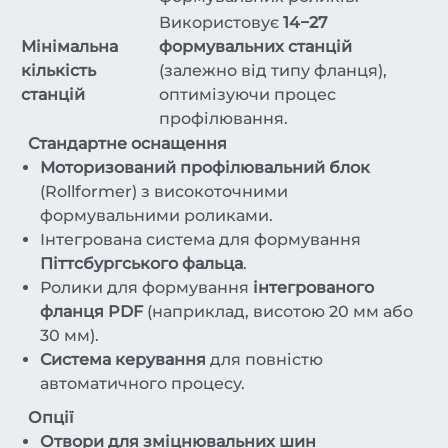
Використовує
14−27
Мінімальна
формувальних станцій
кількість
(залежно від типу фланця),
станцій
оптимізуючи процес
профілювання.
Стандартне оснащення
Моторизований профілювальний блок
(Rollformer) з високоточними
формувальними роликами.
Інтегрована система для формування
Піттсбургського фальца
.
Ролики для формування
інтегрованого
фланця PDF
(наприклад, висотою 20 мм або
30 мм).
Система керування
для повністю
автоматичного процесу.
Опції
Отвори для зміцнювальних шин