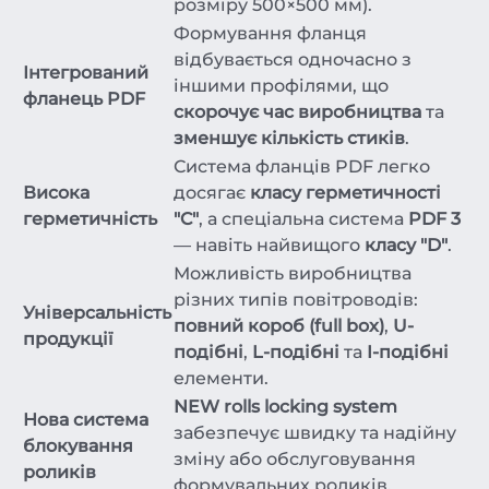
розміру 500×500 мм).
Формування фланця
відбувається одночасно з
Інтегрований
іншими профілями, що
фланець PDF
скорочує час виробництва
та
зменшує кількість стиків
.
Система фланців PDF легко
Висока
досягає
класу герметичності
герметичність
"C"
, а спеціальна система
PDF 3
— навіть найвищого
класу "D"
.
Можливість виробництва
різних типів повітроводів:
Універсальність
повний короб (full box)
,
U-
продукції
подібні
,
L-подібні
та
I-подібні
елементи.
NEW rolls locking system
Нова система
забезпечує швидку та надійну
блокування
зміну або обслуговування
роликів
формувальних роликів.