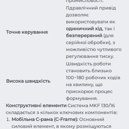
промисловості.
Гідравлічний привід
дозволяє
використовувати як
одиничний хід
, так і
Точне керування
безперервний
(для
серійної обробки), з
можливістю чутливого
регулювання тиску.
Швидкість роботи
становить близько
100−180 робочих ходів
Висока швидкість
на хвилину, що
прискорює процес
формування.
Конструктивні елементи
Система MKF 130/16
складається з кількох ключових компонентів:
Мобільна C-рама (C-Frame):
Основний
силовий елемент, в якому розміщуються