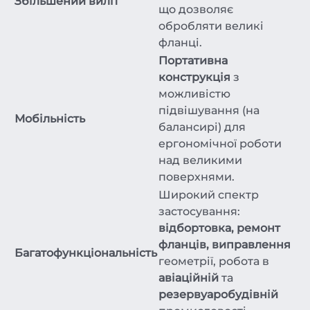
Збільшений виліт
що дозволяє
обробляти великі
фланці.
Портативна
конструкція
з
можливістю
підвішування (на
Мобільність
балансирі) для
ергономічної роботи
над великими
поверхнями.
Широкий спектр
застосування:
відбортовка, ремонт
фланців, виправлення
Багатофункціональність
геометрії, робота в
авіаційній
та
резервуаробудівній