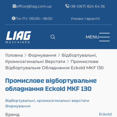
Skip to content
office@liag.com.ua
+38 (067) 824 64 36
Пн-Пт: 09:00—18:00
Умови гарантії
MENU
Main Navigation
Головна
Формування
Відбортувальні,
Кромкозгинальні Верстати
Промислове
Відбортувальне Обладнання Eckold MKF 130
Промислове відбортувальне
обладнання Eckold MKF 130
Відбортувальні, кромкозгинальні верстати
Формування
Eckold
Бренд