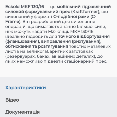
Eckold MKF 130/16
— це
мобільний гідравлічний
силови́й формувальний прес (Kraftformer)
, що
виконаний у форматі
C-подібної рами (C-
Frame)
. Він розроблений для виконання
операцій, що вимагають значно більшої сили,
ніж можуть надати MZ-кліщі. MKF 130/16
ідеально підходить для
точного відбортування
(фланцювання), виправлення (рихтування),
обтискання та розтягування
товстих металевих
листів на великогабаритних заготовках
(резервуарах, баках, авіаційних деталях), до
яких неможливо підвезти стаціонарний прес.
Характеристики
Відео
Документація