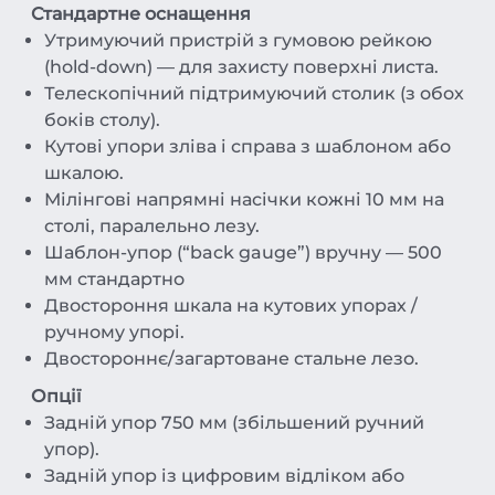
Стандартне оснащення
Утримуючий пристрій з гумовою рейкою
(hold-down) — для захисту поверхні листа.
Телескопічний підтримуючий столик (з обох
боків столу).
Кутові упори зліва і справа з шаблоном або
шкалою.
Мілінгові напрямні насічки кожні 10 мм на
столі, паралельно лезу.
Шаблон-упор (“back gauge”) вручну — 500
мм стандартно
Двостороння шкала на кутових упорах /
ручному упорі.
Двостороннє/загартоване стальне лезо.
Опції
Задній упор 750 мм (збільшений ручний
упор).
Задній упор із цифровим відліком або