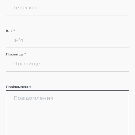
Імʼя *
Прізвище *
Повідомлення