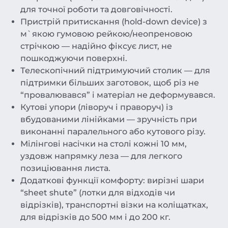
для точної роботи та довговічності.
Пристрій притискання (hold-down device) з
м`якою гумовою рейкою/неопреновою
стрічкою — надійно фіксує лист, не
пошкоджуючи поверхні.
Телескопічний підтримуючий столик — для
підтримки більших заготовок, щоб різ не
“провалювався” і матеріал не деформувався.
Кутові упори (ліворуч і праворуч) із
вбудованими лінійками — зручність при
виконанні паралельного або кутового різу.
Мілінгові насічки на столі кожні 10 мм,
уздовж напрямку леза — для легкого
позиціювання листа.
Додаткові функції комфорту: вирізні шари
“sheet shute” (лотки для відходів чи
відрізків), транспортні візки на коліщатках,
для відрізків до 500 мм і до 200 кг.