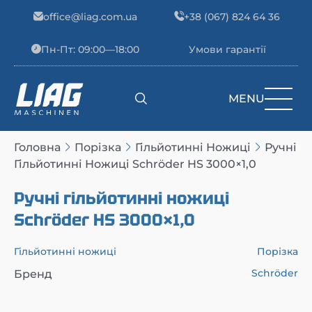
Skip to content
office@liag.com.ua
+38 (067) 824 64 36
Пн-Пт: 09:00—18:00
Умови гарантії
MENU
Main Navigation
Головна
Порізка
Гільйотинні Ножиці
Ручні
Гільйотинні Ножиці Schröder HS 3000×1,0
Ручні гільйотинні ножиці
Schröder HS 3000×1,0
Гільйотинні ножиці
Порізка
Schröder
Бренд