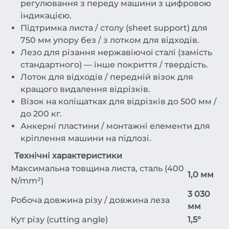
регулювання з переду машини з цифровою
індикацією.
Підтримка листа / столу (sheet support) для
750 мм упору без / з лотком для відходів.
Лезо для різання нержавіючої сталі (замість
стандартного) — інше покриття / твердість.
Лоток для відходів / передній візок для
кращого видалення відрізків.
Візок на коліщатках для відрізків до 500 мм /
до 200 кг.
Анкерні пластини / монтажні елементи для
кріплення машини на підлозі.
Технічні характеристики
Максимальна товщина листа, сталь (400
1,0 мм
N/mm²)
3 030
Робоча довжина різу / довжина леза
мм
Кут різу (cutting angle)
1,5°