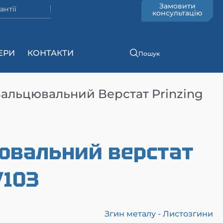
Замовити
антії
консультацію
ЕРИ
КОНТАКТИ
Пошук
альцювальний Верстат Prinzing
ювальний верстат
/103
Згин металу - Листозгини