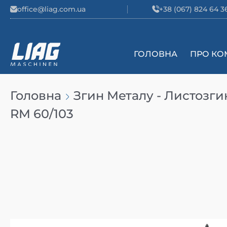
Skip to content
office@liag.com.ua
+38 (067) 824 64 3
ГОЛОВНА
ПРО КО
Main Navigation
Головна
Згин Металу - Листозги
RM 60/103