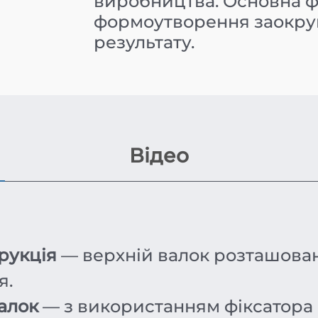
виробництва. Основна фу
формоутворення заокруг
результату.
Відео
рукція
— верхній валок розташован
я.
алок
— з використанням фіксатора