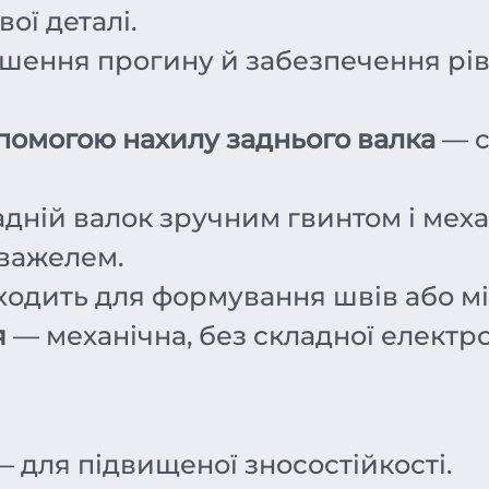
ої деталі.
шення прогину й забезпечення рі
помогою нахилу заднього валка
— с
дній валок зручним гвинтом і мех
важелем.
ходить для формування швів або мі
я
— механічна, без складної електро
 для підвищеної зносостійкості.