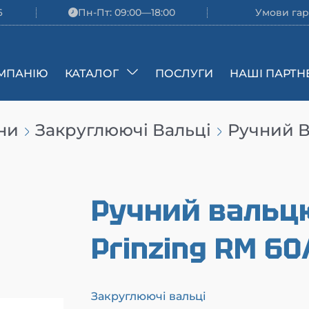
6
Пн-Пт: 09:00—18:00
Умови гар
МПАНІЮ
КАТАЛОГ
ПОСЛУГИ
НАШІ ПАРТН
ни
Закруглюючі Вальці
Ручний В
Ручний вальц
Prinzing RM 60
Закруглюючі вальці