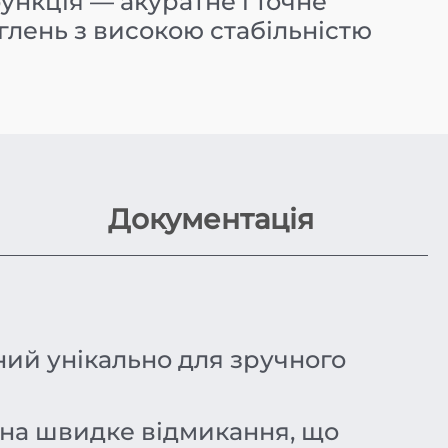
нкція — акуратне і точне
лень з високою стабільністю
Документація
ий унікально для зручного
 на швидке відмикання, що