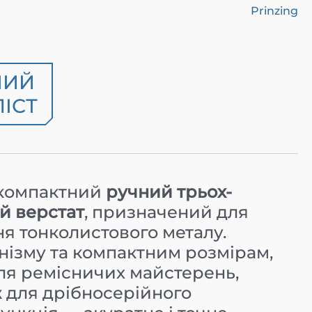
Prinzing
НИЙ
ІСТ
компактний
ручний трьох-
й верстат
, призначений для
я тонколистового металу.
нізму та компактним розмірам,
для ремісничих майстерень,
ж для дрібносерійного