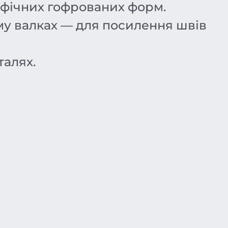
фічних гофрованих форм.
му валках — для посилення швів
алях.