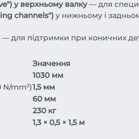
ve") у верхньому валку
— для специ
ing channels")
у нижньому і задньо
— для підтримки при коничних дет
Значення
1030 мм
0 N/mm²)
1,5 мм
60 мм
230 кг
1,3 × 0,5 × 1,5 м