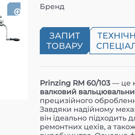
Бренд
ЗАПИТ
ТЕХНІЧ
ТОВАРУ
СПЕЦІАЛ
Prinzing RM 60/103
— це 
валковий вальцювальни
прецизійного обробленн
Завдяки надійному меха
він ідеально підходить 
ремонтних цехів, а тако