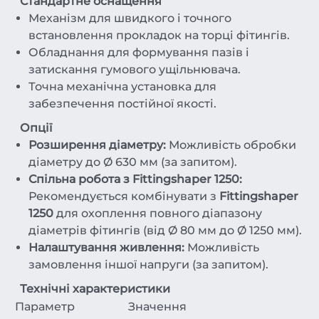
Стандартне оснащення
Механізм для швидкого і точного
встановлення прокладок на торці фітингів.
Обладнання для формування пазів і
затискання гумового ущільнювача.
Точна механічна установка для
забезпечення постійної якості.
Опції
Розширення діаметру:
Можливість обробки
діаметру до Ø 630 мм (за запитом).
Спільна робота з Fittingshaper 1250:
Рекомендується комбінувати з
Fittingshaper
1250
для охоплення повного діапазону
діаметрів фітингів (від Ø 80 мм до Ø 1250 мм).
Налаштування живлення:
Можливість
замовлення іншої напруги (за запитом).
Технічні характеристики
Параметр
Значення