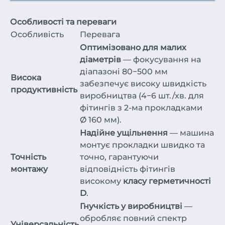
Особливості та переваги
Особливість
Перевага
Оптимізовано для малих
діаметрів
— фокусування на
діапазоні 80−500 мм
Висока
забезпечує високу швидкість
продуктивність
виробництва (4−6 шт./хв. для
фітингів з 2-ма прокладками
Ø 160 мм).
Надійне ущільнення
— машина
монтує прокладки швидко та
Точність
точно, гарантуючи
монтажу
відповідність фітингів
високому
класу герметичності
D
.
Гнучкість у виробництві
—
обробляє повний спектр
Універсальність