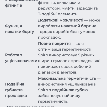
фітингів, включаючи
фітингів
редуктори, муфти, відводи та
Т-подібні елементи.
Додаткові можливості
— може
Функція
виробляти
накатний борт
на
накатки борту
торцях виробів без гумових
прокладок.
Повне покриття
— для
оптимізації герметичності
Робота з
Spiro використовує 5 різних
ущільнювачами
ширин гумових прокладок, які
покривають весь робочий
діапазон діаметрів.
Максимальна герметичність
—
Подвійна
використання ущільнювачів
губчаста
Spiro з
подвійною губою
прокладка
забезпечує найвищу
герметичність.