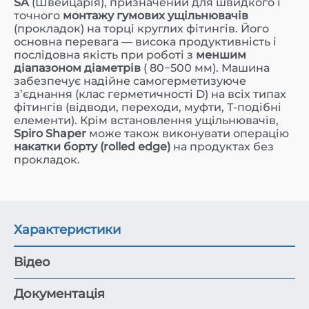
SA
(Швейцарія), призначений для швидкого і
точного
монтажу гумових ущільнювачів
(прокладок) на торці круглих фітингів. Його
основна перевага — висока продуктивність і
послідовна якість при роботі з
меншим
діапазоном діаметрів
( 80−500 мм). Машина
забезпечує надійне самогерметизуюче
з’єднання (клас герметичності D) на всіх типах
фітингів (відводи, переходи, муфти, Т-подібні
елементи). Крім встановлення ущільнювачів,
Spiro Shaper
може також виконувати операцію
накатки борту (rolled edge)
на продуктах без
прокладок.
Характеристики
Відео
Документація