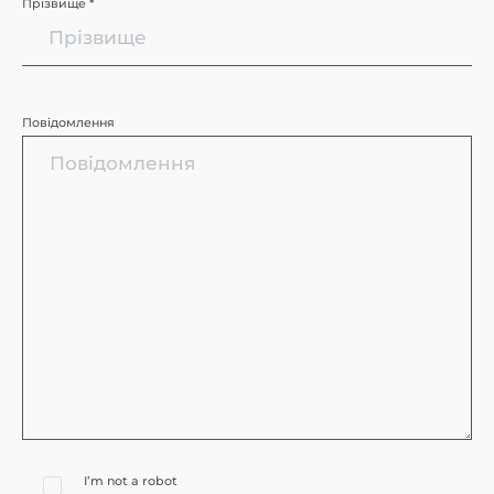
Прізвище *
Повідомлення
I’m not a robot