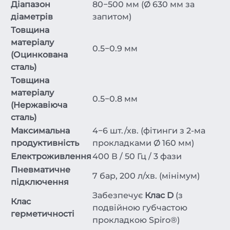
Діапазон
80−500 мм (Ø 630 мм за
діаметрів
запитом)
Товщина
матеріалу
0.5−0.9 мм
(Оцинкована
сталь)
Товщина
матеріалу
0.5−0.8 мм
(Нержавіюча
сталь)
Максимальна
4−6 шт./хв. (фітинги з 2-ма
продуктивність
прокладками Ø 160 мм)
Електроживлення
400 В / 50 Гц / 3 фази
Пневматичне
7 бар, 200 л/хв. (мінімум)
підключення
Забезпечує
Клас D
(з
Клас
подвійною губчастою
герметичності
прокладкою Spiro®)