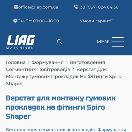
Skip to content
office@liag.com.ua
+38 (067) 824 64 36
Пн-Пт: 09:00—18:00
Умови гарантії
MENU
Main Navigation
Головна
Формування
Виготовлення
Сегментних Повітроводів
Верстат Для
Монтажу Гумових Прокладок На Фітинги Spiro
Shaper
Верстат для монтажу гумових
прокладок на фітинги Spiro
Shaper
Виготовлення сегментних повітроводів
Формування