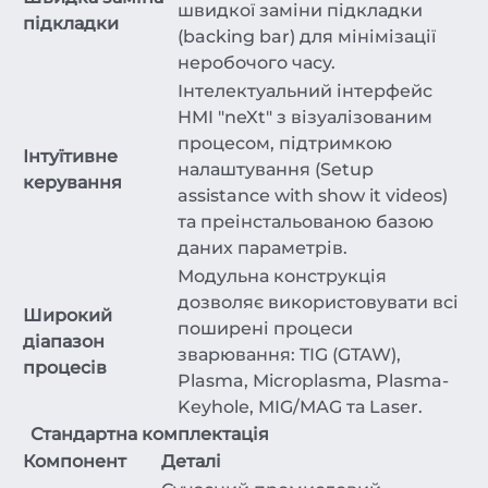
швидкої заміни підкладки
підкладки
(backing bar) для мінімізації
неробочого часу.
Інтелектуальний інтерфейс
HMI "neXt" з візуалізованим
процесом, підтримкою
Інтуїтивне
налаштування (Setup
керування
assistance with show it videos)
та преінстальованою базою
даних параметрів.
Модульна конструкція
дозволяє використовувати всі
Широкий
поширені процеси
діапазон
зварювання: TIG (GTAW),
процесів
Plasma, Microplasma, Plasma-
Keyhole, MIG/MAG та Laser.
Стандартна комплектація
Компонент
Деталі