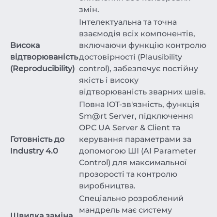
змін.
Інтелектуальна та точна
взаємодія всіх компонентів,
Висока
включаючи функцію контролю
відтворюваність
достовірності (Plausibility
(Reproducibility)
control), забезпечує постійну
якість і високу
відтворюваність зварних швів.
Повна IOT-зв'язність, функція
Sm@rt Server, підключення
OPC UA Server & Client та
Готовність до
керування параметрами за
Industry 4.0
допомогою ШІ (AI Parameter
Control) для максимальної
прозорості та контролю
виробництва.
Спеціально розроблений
мандрель має систему
Швидка заміна