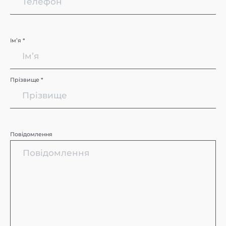
Імʼя *
Прізвище *
Повідомлення