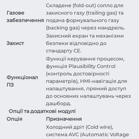
Складене (fold-out) сопло для
Газове
захисного газу (trailing gas) та
забезпечення
подача формувального газу
(backing gas) через мандрель.
Захисний екран та механізми
Захист
безпеки відповідно до
стандарту CE.
Функції керування процесом,
функція Plausibility Control
(контроль достовірності
Функціонал
параметрів), HMI-навігація для
ПЗ
налаштування, прямий доступ
до основних налаштувань через
дашборд.
Опції та додаткові модулі
Опція
Призначення
Холодний дріт (Cold wire),
система AVC (Automatic Voltage