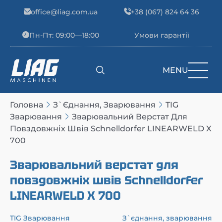
Skip to content
office@liag.com.ua
+38 (067) 824 64 36
Пн-Пт: 09:00—18:00
Умови гарантії
MENU
Main Navigation
Головна
З`єднання, Зварювання
TIG
Зварювання
Зварювальний Верстат Для
Повздовжніх Швів Schnelldorfer LINEARWELD X
700
Зварювальний верстат для
повздовжніх швів Schnelldorfer
LINEARWELD X 700
TIG Зварювання
З`єднання, зварювання