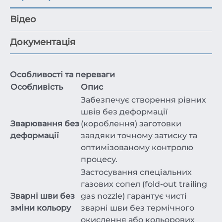
Відео
Документація
Особливості та переваги
Особливість
Опис
Забезпечує створення рівних
швів без деформації
Зварювання без
(короблення) заготовки
деформації
завдяки точному затиску та
оптимізованому контролю
процесу.
Застосування спеціальних
газових сопел (fold-out trailing
Зварні шви без
gas nozzle) гарантує чисті
зміни кольору
зварні шви без термічного
окислення або кольорових