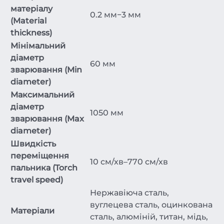
матеріалу
0.2 мм−3 мм
(Material
thickness)
Мінімальний
діаметр
60 мм
зварювання (Min
diameter)
Максимальний
діаметр
1050 мм
зварювання (Max
diameter)
Швидкість
переміщення
10 см/хв–770 см/хв
пальника (Torch
travel speed)
Нержавіюча сталь,
вуглецева сталь, оцинкована
Матеріали
сталь, алюміній, титан, мідь,