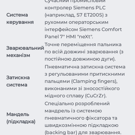
Сучасний промисловий
контролер Siemens PLC
Система
(наприклад, S7 ET200S) з
керування
рухомим операторським
інтерфейсом Siemens Comfort
Panel 7" HMI "neXt".
Точне переміщення пальника
Зварювальний
по всій довжині зварювання (з
механізм
постійною довжиною дуги).
Пневматична затискна система
з регульованими притискними
Затискна
пальцями (Clamping fingers),
система
виконаними зі зносостійкого
мідного сплаву (CuCrZr).
Спеціально розроблений
мандрель із системою
Мандель
пневматичного фіксатора та
(підкладка)
швидкозмінною підкладкою
(backing bar) для зварювання.