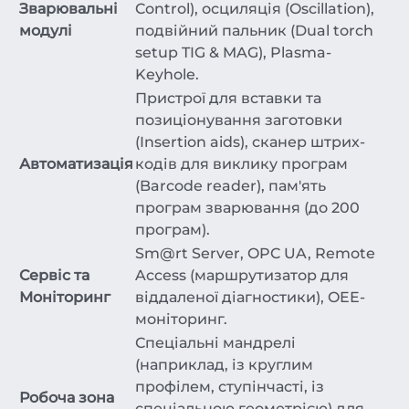
Зварювальні
Control), осциляція (Oscillation),
модулі
подвійний пальник (Dual torch
setup TIG & MAG), Plasma-
Keyhole.
Пристрої для вставки та
позиціонування заготовки
(Insertion aids), сканер штрих-
Автоматизація
кодів для виклику програм
(Barcode reader), пам'ять
програм зварювання (до 200
програм).
Sm@rt Server, OPC UA, Remote
Сервіс та
Access (маршрутизатор для
Моніторинг
віддаленої діагностики), OEE-
моніторинг.
Спеціальні мандрелі
(наприклад, із круглим
профілем, ступінчасті, із
Робоча зона
спеціальною геометрією) для