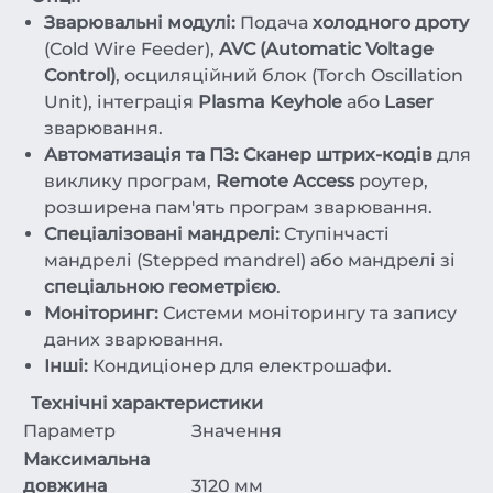
Зварювальні модулі:
Подача
холодного дроту
(Cold Wire Feeder),
AVC (Automatic Voltage
Control)
, осциляційний блок (Torch Oscillation
Unit), інтеграція
Plasma Keyhole
або
Laser
зварювання.
Автоматизація та ПЗ:
Сканер штрих-кодів
для
виклику програм,
Remote Access
роутер,
розширена пам'ять програм зварювання.
Спеціалізовані мандрелі:
Ступінчасті
мандрелі (Stepped mandrel) або мандрелі зі
спеціальною геометрією
.
Моніторинг:
Системи моніторингу та запису
даних зварювання.
Інші:
Кондиціонер для електрошафи.
Технічні характеристики
Параметр
Значення
Максимальна
довжина
3120 мм