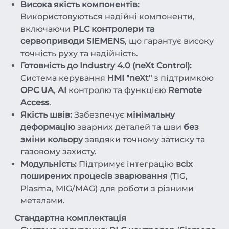
Висока якість компонентів:
Використовуються надійні компоненти,
включаючи
PLC контролери та
сервоприводи SIEMENS
, що гарантує високу
точність руху та надійність.
Готовність до Industry 4.0 (neXt Control):
Система керування
HMI "neXt"
з підтримкою
OPC UA
,
AI
контролю та функцією
Remote
Access
.
Якість швів:
Забезпечує
мінімальну
деформацію
зварних деталей та шви
без
зміни кольору
завдяки точному затиску та
газовому захисту.
Модульність:
Підтримує інтеграцію
всіх
поширених процесів зварювання
(TIG,
Plasma, MIG/MAG) для роботи з різними
металами.
Стандартна комплектація