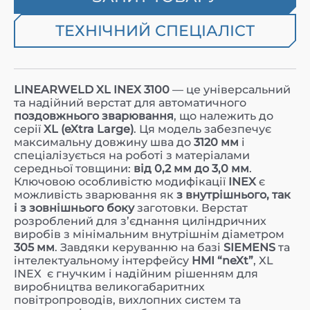
ТЕХНІЧНИЙ СПЕЦІАЛІСТ
LINEARWELD XL INEX 3100
— це універсальний
та надійний верстат для автоматичного
поздовжнього зварювання
, що належить до
серії
XL (eXtra Large)
. Ця модель забезпечує
максимальну довжину шва до
3120 мм
і
спеціалізується на роботі з матеріалами
середньої товщини:
від 0,2 мм до 3,0 мм
.
Ключовою особливістю модифікації
INEX
є
можливість зварювання як
з внутрішнього, так
і з зовнішнього боку
заготовки. Верстат
розроблений для з’єднання циліндричних
виробів з мінімальним внутрішнім діаметром
305 мм
. Завдяки керуванню на базі
SIEMENS
та
інтелектуальному інтерфейсу
HMI “neXt”
, XL
INEX є гнучким і надійним рішенням для
виробництва великогабаритних
повітропроводів, вихлопних систем та