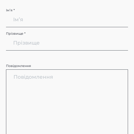
Імʼя *
Прізвище *
Повідомлення