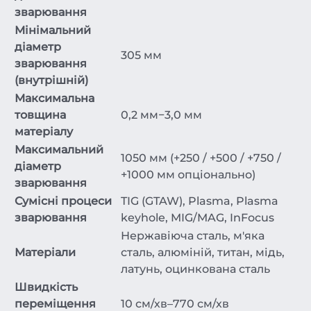
зварювання
Мінімальний
діаметр
305 мм
зварювання
(внутрішній)
Максимальна
товщина
0,2 мм−3,0 мм
матеріалу
Максимальний
1050 мм (+250 / +500 / +750 /
діаметр
+1000 мм опціонально)
зварювання
Сумісні процеси
TIG (GTAW), Plasma, Plasma
зварювання
keyhole, MIG/MAG, InFocus
Нержавіюча сталь, м'яка
Матеріали
сталь, алюміній, титан, мідь,
латунь, оцинкована сталь
Швидкість
переміщення
10 см/хв–770 см/хв