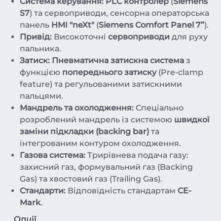
Система керування:
PLC контролер
(
Siemens
S7
) та сервоприводи, сенсорна операторська
панель
HMI "neXt"
(
Siemens Comfort Panel 7”
).
Привід:
Високоточні
сервоприводи
для руху
пальника.
Затиск:
Пневматична затискна система
з
функцією
попереднього затиску
(Pre-clamp
feature) та регульованими затискними
пальцями.
Мандрель та охолодження:
Спеціально
розроблений мандрель із системою
швидкої
заміни підкладки (backing bar)
та
інтегрованим контуром охолодження.
Газова система:
Трирівнева подача газу:
захисний газ, формувальний газ (Backing
Gas) та хвостовий газ (Trailing Gas).
Стандарти:
Відповідність стандартам
CE-
Mark
.
Опції