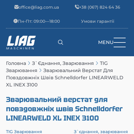
Skip to content
office@liag.com.ua
+38 (067) 824 64 36
Пн-Пт: 09:00—18:00
Умови гарантії
MENU
Main Navigation
Головна
З`єднання, Зварювання
TIG
Зварювання
Зварювальний Верстат Для
Повздовжніх Швів Schnelldorfer LINEARWELD
XL INEX 3100
Зварювальний верстат для
повздовжніх швів Schnelldorfer
LINEARWELD XL INEX 3100
TIG Зварювання
З`єднання, зварювання