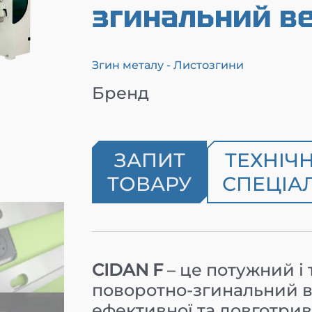
згинальний ве
Згин металу - Листозгини
Бренд
ЗАПИТ
ТЕХНІЧ
ТОВАРУ
СПЕЦІАЛ
CIDAN F
– це потужний і
поворотно-згинальний в
ефективної та довготрива