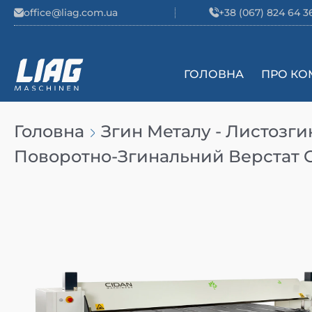
Skip to content
office@liag.com.ua
+38 (067) 824 64 3
ГОЛОВНА
ПРО КО
Main Navigation
Головна
Згин Металу - Листозги
Поворотно-Згинальний Верстат 