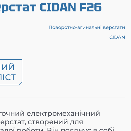
рстат CIDAN F26
Поворотно-згинальні верстати
CIDAN
НИЙ
ІСТ
 точний електромеханічний
ерстат, створений для
лої роботи. Він поєднує в собі