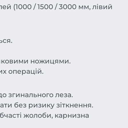
 (1000 / 1500 / 3000 мм, лівий
ься.
ликовими ножицями.
их операцій.
до згинального леза.
ати без ризику зіткнення.
обчасті жолоби, карнизна