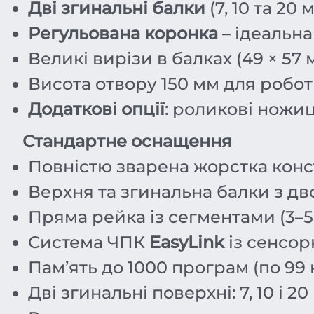
Дві згинальні балки
(7, 10 та 20
Регульована коронка
– ідеальна
Великі вирізи в балках (49 × 57
Висота отвору 150 мм для робо
Додаткові опції
: роликові ножиц
Стандартне оснащення
Повністю зварена жорстка конс
Верхня та згинальна балки з д
Пряма рейка із сегментами (3–5
Система ЧПК
EasyLink
із сенсор
Пам’ять до 1000 програм (по 99 к
Дві згинальні поверхні: 7, 10 і 20