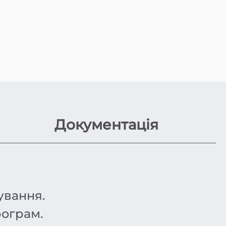
Документація
ування.
рограм.