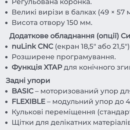
Регульована коронка.
Великі вирізи в балках (49 × 57 
Висота отвору 150 мм.
Додаткове обладнання (опції)
Си
nuLink CNC
(екран 18,5" або 21,5")
Розширене програмування.
Функція XTAP
для конічного зги
Задні упори
BASIC
– моторизований упор для
FLEXIBLE
– модульний упор до 4
Кулькові переміщення (стандарт
Щітки для делікатних матеріалів