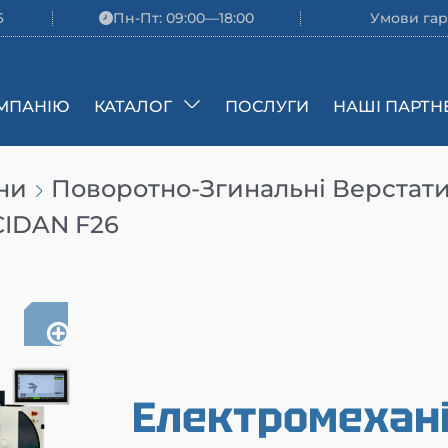
6
Пн-Пт: 09:00—18:00
Умови гар
МПАНІЮ
КАТАЛОГ
ПОСЛУГИ
НАШІ ПАРТН
ни
Поворотно-Згинальні Верстат
CIDAN F26
Електромехані