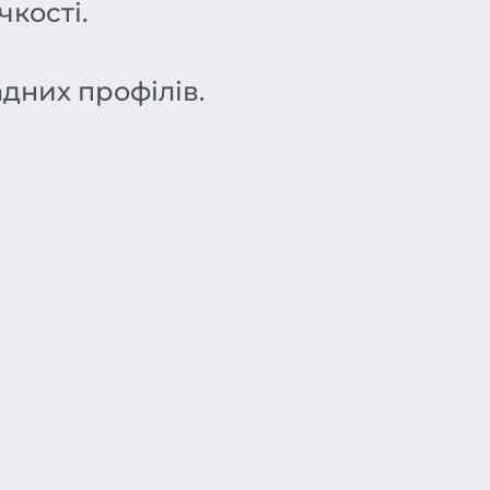
чкості.
адних профілів.