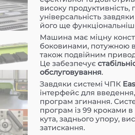
високу продуктивність, 
універсальність завдяки
його ще функціональніш
Машина має міцну конст
боковинами, потужною в
також подвійним приводо
Це забезпечує
стабільніс
обслуговування
.
Завдяки системі ЧПК
Eas
інтерфейс для введення
програм згинання. Систе
програм із 99 кроками в
кута, заднього упору, ви
затискання.