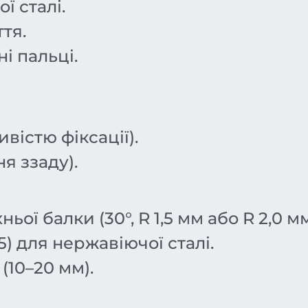
ї сталі.
тя.
і пальці.
вістю фіксації).
я ззаду).
ї балки (30°, R 1,5 мм або R 2,0 мм
) для нержавіючої сталі.
(10–20 мм).