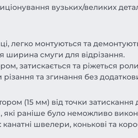
іонування вузьких/великих деталей
ці, легко монтуються та демонтуют
я ширина смуги для відрізання.
ором, затискається та ріжеться ро
різання та згинання без додатков
ором (15 мм) від точки затискання 
, які раніше було неможливо викон
: канатні швелери, конькові та кор