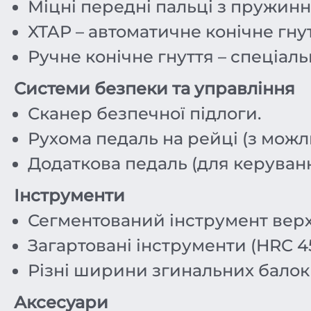
Міцні передні пальці з пружинно
XTAP – автоматичне конічне гнут
Ручне конічне гнуття – спеціальн
Системи безпеки та управління
Сканер безпечної підлоги.
Рухома педаль на рейці (з можли
Додаткова педаль (для керуванн
Інструменти
Сегментований інструмент верхньо
Загартовані інструменти (HRC 45
Різні ширини згинальних балок 
Аксесуари