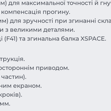
 мм) для максимальної точності й гну
 компенсація прогину.
 мм) для зручності при згинанні скл
ти з великими деталями.
і (F41) та згинальна балка XSPACE.
трукція.
востороннім приводом.
 частин).
ним екраном.
років).
 мм.