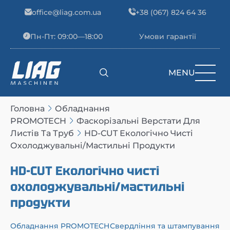
Skip to content
office@liag.com.ua
+38 (067) 824 64 36
Пн-Пт: 09:00—18:00
Умови гарантії
MENU
Main Navigation
Головна
Обладнання
PROMOTECH
Фаскорізальні Верстати Для
Листів Та Труб
HD-CUT Екологічно Чисті
Охолоджувальні/мастильні Продукти
HD-CUT Екологічно чисті
охолоджувальні/мастильні
продукти
Обладнання PROMOTECH
Свердління та штампування