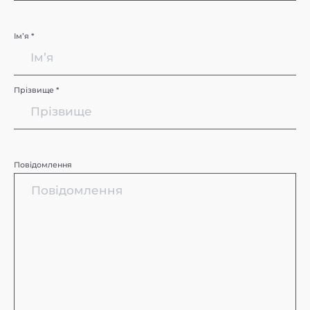
Імʼя *
Прізвище *
Повідомлення