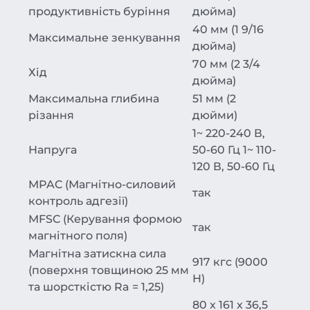
продуктивність буріння
дюйма)
40 мм (1 9/16
Максимальне зенкування
дюйма)
70 мм (2 3/4
Хід
дюйма)
Максимальна глибина
51 мм (2
різання
дюйми)
1~ 220-240 В,
Напруга
50-60 Гц
1~ 110-
120 В, 50-60 Гц
MPAC (Магнітно-силовий
так
контроль адгезії)
MFSC (Керування формою
так
магнітного поля)
Магнітна затискна сила
917 кгс (9000
(поверхня товщиною 25 мм
Н)
та шорсткістю Ra = 1,25)
80 x 161 x 36,5