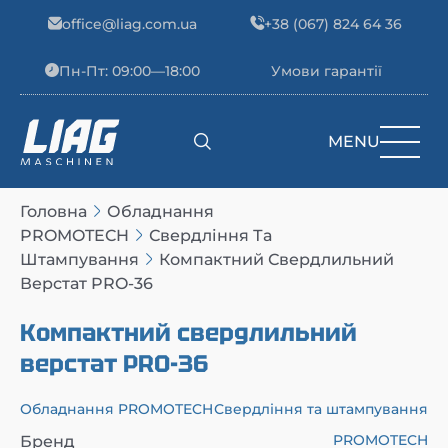
Skip to content
office@liag.com.ua
+38 (067) 824 64 36
Пн-Пт: 09:00—18:00
Умови гарантії
MENU
Main Navigation
Головна
Обладнання
PROMOTECH
Свердління Та
Штампування
Компактний Свердлильний
Верстат PRO-36
Компактний свердлильний
верстат PRO-36
Обладнання PROMOTECH
Свердління та штампування
PROMOTECH
Бренд