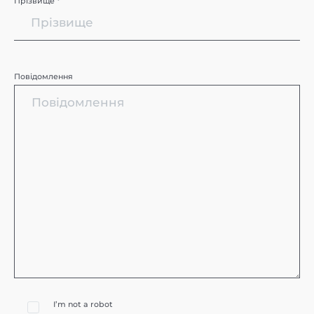
Прізвище *
Повідомлення
I’m not a robot