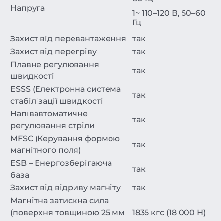
Напруга
1~ 110–120 В, 50–60
Гц
Захист від перевантаження
так
Захист від перегріву
так
Плавне регулювання
так
швидкості
ESSS (Електронна система
так
стабілізації швидкості
Напівавтоматичне
так
регулювання стріли
MFSC (Керування формою
так
магнітного поля)
ESB – Енергозберігаюча
так
база
Захист від відриву магніту
так
Магнітна затискна сила
(поверхня товщиною 25 мм
1835 кгс (18 000 Н)