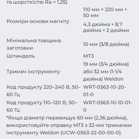
та шорсткістю Ra = 1,25)
110 мм × 220 мм ×
50 мм
Розміри основи магніту
4,3 дюйма × 8,7
дюйма × 2 дюйми
Мінімальна товщина
10 мм (3/8 дюйма)
заготовки
Шпиндель
МТ3
19 мм (3/4 дюйма)
Тримач інструменту
або 32 мм (1-1/4
дюйма) Weldon
Код продукту 220–240 В, 50–
WRT-0563-10-20-
60 Гц
01-0
Код продукту 110–120 В, 50–
WRT-0563-10-10-01-
60 Гц
0
*Якщо діаметр перевищує 60 мм (2,36 дюйма),
використовуйте оправку MT3 з 32-мм тримачем
інструменту Weldon (UCW-0563-22-00-00-0).