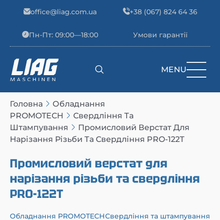
Skip to content
office@liag.com.ua
+38 (067) 824 64 36
Пн-Пт: 09:00—18:00
Умови гарантії
MENU
Main Navigation
Головна
Обладнання
PROMOTECH
Свердління Та
Штампування
Промисловий Верстат Для
Нарізання Різьби Та Свердління PRO-122T
Промисловий верстат для
нарізання різьби та свердління
PRO-122T
Обладнання PROMOTECH
Свердління та штампування