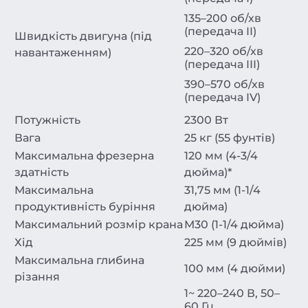
135–200 об/хв
(передача II)
Швидкість двигуна (під
220–320 об/хв
навантаженням)
(передача III)
390–570 об/хв
(передача IV)
Потужність
2300 Вт
Вага
25 кг (55 фунтів)
Максимальна фрезерна
120 мм (4-3/4
здатність
дюйма)*
Максимальна
31,75 мм (1-1/4
продуктивність буріння
дюйма)
Максимальний розмір крана
M30 (1-1/4 дюйма)
Хід
225 мм (9 дюймів)
Максимальна глибина
100 мм (4 дюйми)
різання
1~ 220–240 В, 50–
60 Гц