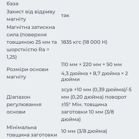
база
Захист від відриву
так
магніту
Магнітна затискна
сила (поверхня
товщиною 25 мм та
1835 кгс (18 000 Н)
шорсткістю Ra =
1,25)
110 мм × 220 мм × 50 мм
Розміри основи
4,3 дюйма × 8,7 дюйма × 2
магніту
дюйми
зсув +10 мм (0,39 дюйма)/-5
Діапазон
мм (0,20 дюйма)
поворот
регулювання
±15°
Мін. товщина
основи
заготовки
10 мм (3/8
дюйма)
Мінімальна
10 мм (3/8 дюйма)
товщина заготовки