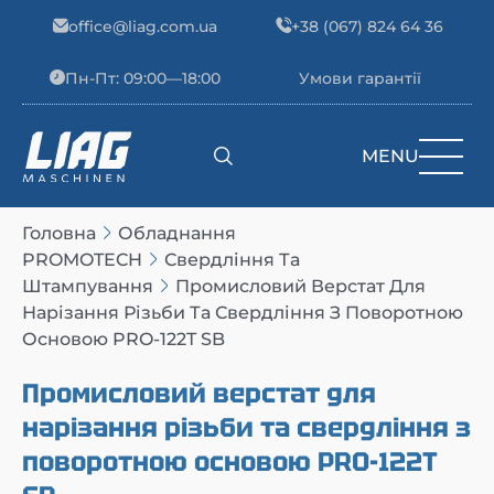
Skip to content
office@liag.com.ua
+38 (067) 824 64 36
Пн-Пт: 09:00—18:00
Умови гарантії
MENU
Main Navigation
Головна
Обладнання
PROMOTECH
Свердління Та
Штампування
Промисловий Верстат Для
Нарізання Різьби Та Свердління З Поворотною
Основою PRO-122T SB
Промисловий верстат для
нарізання різьби та свердління з
поворотною основою PRO-122T