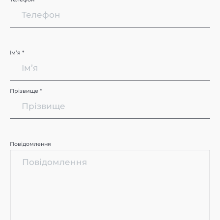
Імʼя *
Прізвище *
Повідомлення