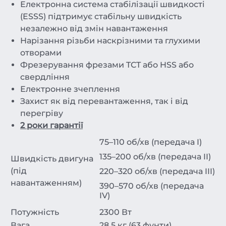
Електронна система стабілізації швидкості
(ESSS) підтримує стабільну швидкість
незалежно від змін навантаження
Нарізання різьби наскрізними та глухими
отворами
Фрезерування фрезами TCT або HSS або
свердління
Електронне зчеплення
Захист як від перевантаження, так і від
перегріву
2 роки гарантії
75–110 об/хв (передача I)
135–200 об/хв (передача II)
Швидкість двигуна
(під
220–320 об/хв (передача III)
навантаженням)
390–570 об/хв (передача
IV)
Потужність
2300 Вт
Вага
28,5 кг (63 фунти)