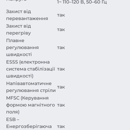
1~ 110–120 В, 50–60 Гц
Захист від
так
перевантаження
Захист від
так
перегріву
Плавне
регулювання
так
швидкості
ESSS (електронна
система стабілізації
так
швидкості)
Напівавтоматичне
так
регулювання стріли
MFSC (Керування
формою магнітного
так
поля)
ESB –
Енергозберігаюча
так