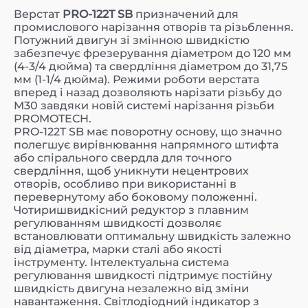
Верстат
PRO-122T SB
призначений для
промислового нарізання отворів та різьблення.
Потужний двигун зі змінною швидкістю
забезпечує фрезерування діаметром до 120 мм
(4-3/4 дюйма) та свердління діаметром до 31,75
мм (1-1/4 дюйма). Режими роботи верстата
вперед і назад дозволяють нарізати різьбу до
M30 завдяки новій системі нарізання різьби
PROMOTECH.
PRO-122T SB має поворотну основу, що значно
полегшує вирівнювання напрямного штифта
або спірального свердла для точного
свердління, щоб уникнути нецентрових
отворів, особливо при використанні в
перевернутому або боковому положенні.
Чотиришвидкісний редуктор з плавним
регулюванням швидкості дозволяє
встановлювати оптимальну швидкість залежно
від діаметра, марки сталі або якості
інструменту. Інтелектуальна система
регулювання швидкості підтримує постійну
швидкість двигуна незалежно від зміни
навантаження. Світлодіодний індикатор з