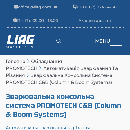
Skip to content
office@liag.com.ua
+38 (067) 824 64 36
Пн-Пт: 09:00—18:00
Умови гарантії
MENU
Main Navigation
Головна
Обладнання
PROMOTECH
Автоматизація Зварювання Та
Різання
Зварювальна Консольна Система
PROMOTECH C&B (Column & Boom Systems)
Зварювальна консольна
система PROMOTECH C&B (Column
& Boom Systems)
Автоматизація зварювання та різання