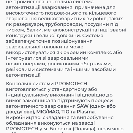
це промислова консольна система
автоматизації зварювання, призначена для
високоточного поздовжнього та кільцевого
зварювання великогабаритних виробів, таких
як резервуари, трубопроводи, посудини під
тиском, балки, металоконструкції та інші зварні
конструкції великої довжини. Система
забезпечує точне позиціонування
зварювальної головки та може
використовуватися як окремий комплекс або
інтегруватися зі зварювальними
позиціонерами, роликовими обертачами,
рейковими системами та іншими засобами
автоматизації.
Консольні системи PROMOTECH
виготовляються у стандартному або
індивідуальному виконанні відповідно до
вимог замовника та підтримують процеси
автоматичного зварювання
SAW (одно- або
дводугове), MIG/MAG, TIG та Plasma
.
Виробництво, складання та випробування
обладнання виконуються на заводі
PROMOTECH у м. Білосток (Польща), після чого