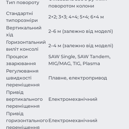
Тип повороту
поворотом колони
Стандартні
2×2; 3×3; 4×4; 5×4; 6×4 м
типорозміри
Вертикальний
2–6 м (залежно від моделі)
хід
Горизонтальний
2–4 м (залежно від моделі)
виліт консолі
Процеси
SAW Single, SAW Tandem,
зварювання
MIG/MAG, TIG, Plasma
Регулювання
швидкості
Плавне, електропривод
переміщення
Привід
вертикального
Електромеханічний
переміщення
Привід
горизонтального
Електромеханічний
переміщення