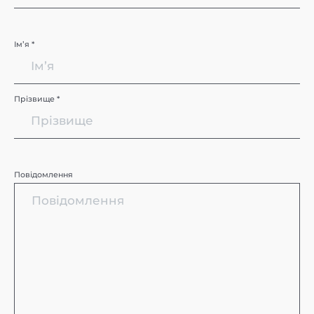
Імʼя *
Прізвище *
Повідомлення