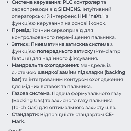
Система керування:
PLC контролер
та
сервоприводи від
SIEMENS
. Інтуїтивний
операторський інтерфейс
HMI "neXt"
із
функцією керування на основі іконок.
Привід:
Точний сервопривід для
контрольованого переміщення пальника.
Затиск:
Пневматична затискна система
з
функцією
попереднього затиску
(Pre-clamp
feature) для надійного фіксування.
Мандрель та охолодження:
Мандрель із
системою
швидкої заміни підкладки (backing
bar)
та інтегрованим контуром охолодження
для мідних вставок та пальника.
Газова система:
Подача формувального газу
(Backing Gas) та захисного газу пальника
(Torch Gas) для оптимального захисту шва.
Стандарти:
Відповідність стандартам
CE-
Mark
.