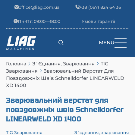
Skip to content
office@liag.com.ua
+38 (067) 824 64 36
Пн-Пт: 09:00—18:00
Умови гарантії
MENU
Main Navigation
Головна
З`єднання, Зварювання
TIG
Зварювання
Зварювальний Верстат Для
Повздовжніх Швів Schnelldorfer LINEARWELD
XD 1400
Зварювальний верстат для
повздовжніх швів Schnelldorfer
LINEARWELD XD 1400
TIG Зварювання
З`єднання, зварювання