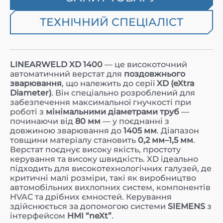
ТЕХНІЧНИЙ СПЕЦІАЛІСТ
LINEARWELD XD 1400
— це високоточний
автоматичний верстат для
поздовжнього
зварювання
, що належить до серії
XD (eXtra
Diameter)
. Він спеціально розроблений для
забезпечення максимальної гнучкості при
роботі з
мінімальними діаметрами труб
—
починаючи від
80 мм
— у поєднанні з
довжиною зварювання до
1405 мм
. Діапазон
товщини матеріалу становить
0,2 мм–1,5 мм
.
Верстат поєднує високу якість, простоту
керування та високу швидкість. XD ідеально
підходить для високотехнологічних галузей, де
критичні малі розміри, такі як виробництво
автомобільних вихлопних систем, компонентів
HVAC та дрібних ємностей. Керування
здійснюється за допомогою системи
SIEMENS
з
інтерфейсом
HMI “neXt”
.