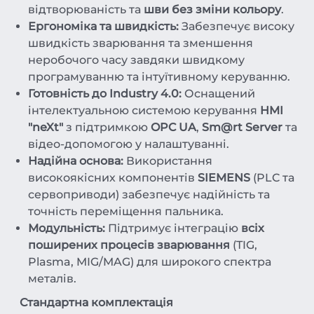
відтворюваність та
шви без зміни кольору
.
Ергономіка та швидкість:
Забезпечує високу
швидкість зварювання та зменшення
неробочого часу завдяки швидкому
програмуванню та інтуїтивному керуванню.
Готовність до Industry 4.0:
Оснащений
інтелектуальною системою керування
HMI
"neXt"
з підтримкою
OPC UA
,
Sm@rt Server
та
відео-допомогою у налаштуванні.
Надійна основа:
Використання
високоякісних компонентів
SIEMENS
(PLC та
сервоприводи) забезпечує надійність та
точність переміщення пальника.
Модульність:
Підтримує інтеграцію
всіх
поширених процесів зварювання
(TIG,
Plasma, MIG/MAG) для широкого спектра
металів.
Стандартна комплектація