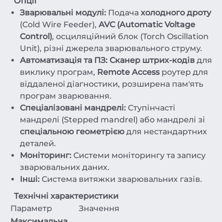
Опції
Зварювальні модулі:
Подача
холодного дроту
(Cold Wire Feeder),
AVC (Automatic Voltage
Control)
, осциляційний блок (Torch Oscillation
Unit), різні джерела зварювального струму.
Автоматизація та ПЗ:
Сканер штрих-кодів
для
виклику програм,
Remote Access
роутер для
віддаленої діагностики, розширена пам'ять
програм зварювання.
Спеціалізовані мандрелі:
Ступінчасті
мандрелі (Stepped mandrel) або мандрелі зі
спеціальною геометрією
для нестандартних
деталей.
Моніторинг:
Системи моніторингу та запису
зварювальних даних.
Інші:
Система витяжки зварювальних газів.
Технічні характеристики
Параметр
Значення
Максимальна